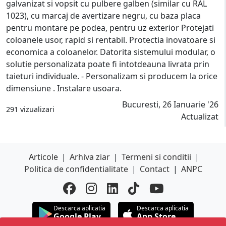
galvanizat si vopsit cu pulbere galben (similar cu RAL
1023), cu marcaj de avertizare negru, cu baza placa
pentru montare pe podea, pentru uz exterior Protejati
coloanele usor, rapid si rentabil. Protectia inovatoare si
economica a coloanelor. Datorita sistemului modular, o
solutie personalizata poate fi intotdeauna livrata prin
taieturi individuale. - Personalizam si producem la orice
dimensiune . Instalare usoara.
Bucuresti, 26 Ianuarie '26
291 vizualizari
Actualizat
Articole
|
Arhiva ziar
|
Termeni si conditii
|
Politica de confidentialitate
|
Contact
|
ANPC
Descarca aplicatia
Descarca aplicatia
Google Play
App Store