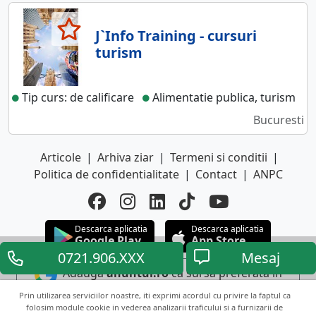
J`Info Training - cursuri
turism
Tip curs: de calificare
Alimentatie publica, turism
Bucuresti
Articole
|
Arhiva ziar
|
Termeni si conditii
|
Politica de confidentialitate
|
Contact
|
ANPC
Descarca aplicatia
Descarca aplicatia
Google Play
App Store
0721.906.XXX
Mesaj
Adauga
anuntul.ro
ca sursa preferata in
Google
Prin utilizarea serviciilor noastre, iti exprimi acordul cu privire la faptul ca
folosim module cookie in vederea analizarii traficului si a furnizarii de