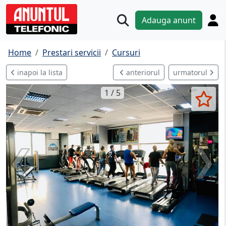
Adauga anunt
Home
Prestari servicii
Cursuri
inapoi la lista
anteriorul
urmatorul
1 / 5