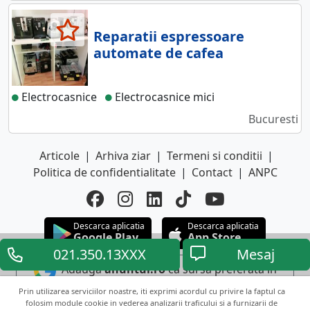
Reparatii espressoare
automate de cafea
Electrocasnice
Electrocasnice mici
Bucuresti
Articole
|
Arhiva ziar
|
Termeni si conditii
|
Politica de confidentialitate
|
Contact
|
ANPC
Descarca aplicatia
Descarca aplicatia
Google Play
App Store
021.350.13XXX
Mesaj
Adauga
anuntul.ro
ca sursa preferata in
Google
Prin utilizarea serviciilor noastre, iti exprimi acordul cu privire la faptul ca
folosim module cookie in vederea analizarii traficului si a furnizarii de