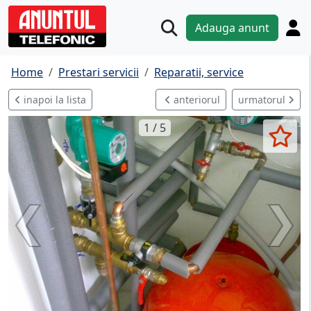
Adauga anunt
Home
Prestari servicii
Reparatii, service
inapoi la lista
anteriorul
urmatorul
1 / 5