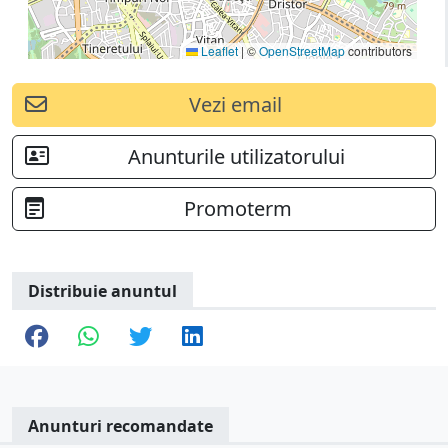
Leaflet
|
©
OpenStreetMap
contributors
Vezi email
Anunturile utilizatorului
Promoterm
Distribuie anuntul
Anunturi recomandate