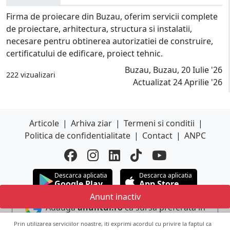
Firma de proiecare din Buzau, oferim servicii complete
de proiectare, arhitectura, structura si instalatii,
necesare pentru obtinerea autorizatiei de construire,
certificatului de edificare, proiect tehnic.
Buzau, Buzau, 20 Iulie '26
222 vizualizari
Actualizat 24 Aprilie '26
Articole
|
Arhiva ziar
|
Termeni si conditii
|
Politica de confidentialitate
|
Contact
|
ANPC
Descarca aplicatia
Descarca aplicatia
Google Play
App Store
Anunt inactiv
Adauga
anuntul.ro
ca sursa preferata in
Google
Prin utilizarea serviciilor noastre, iti exprimi acordul cu privire la faptul ca