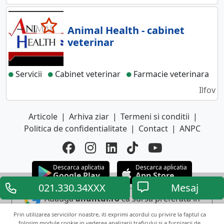
Animal Health - cabinet
veterinar
Servicii
Cabinet veterinar
Farmacie veterinara
Ilfov
Articole
|
Arhiva ziar
|
Termeni si conditii
|
Politica de confidentialitate
|
Contact
|
ANPC
Descarca aplicatia
Descarca aplicatia
Google Play
App Store
021.330.34XXX
Mesaj
Adauga
anuntul.ro
ca sursa preferata in
Google
Prin utilizarea serviciilor noastre, iti exprimi acordul cu privire la faptul ca
folosim module cookie in vederea analizarii traficului si a furnizarii de