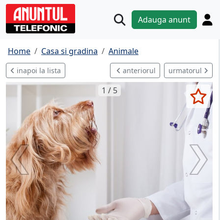
Adauga anunt
Home
Casa si gradina
Animale
inapoi la lista
anteriorul
urmatorul
1 / 5