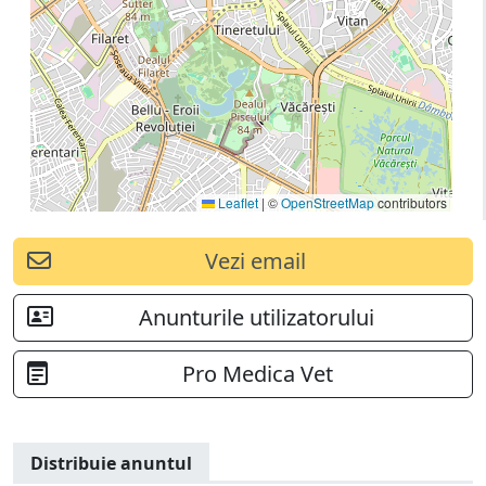
Leaflet
|
©
OpenStreetMap
contributors
Vezi email
Anunturile utilizatorului
Pro Medica Vet
Distribuie anuntul