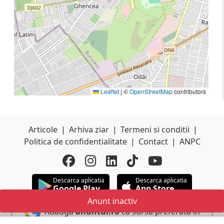
Leaflet
|
©
OpenStreetMap
contributors
Articole
|
Arhiva ziar
|
Termeni si conditii
|
Politica de confidentialitate
|
Contact
|
ANPC
Descarca aplicatia
Descarca aplicatia
Google Play
App Store
Anunt inactiv
Adauga
anuntul.ro
ca sursa preferata in