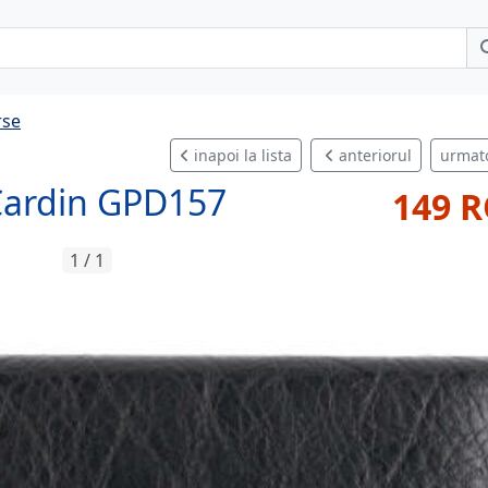
rse
inapoi la lista
anteriorul
urmat
 Cardin GPD157
149 
1 / 1