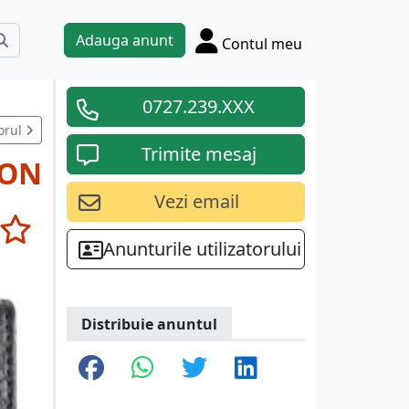
Adauga anunt
Contul meu
0727.239.XXX
orul
Trimite mesaj
RON
Vezi email
Anunturile utilizatorului
Distribuie anuntul