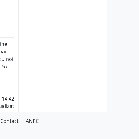
vine
mai
cu noi
D157
; 14:42
ualizat
Contact
|
ANPC