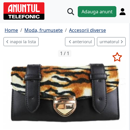
Adauga anunt
Home
Moda, frumusete
Accesorii diverse
inapoi la lista
anteriorul
urmatorul
1 / 1