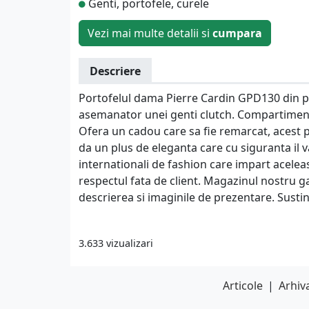
Genti, portofele, curele
Vezi mai multe detalii si
cumpara
Descriere
Portofelul dama Pierre Cardin GPD130 din pi
asemanator unei genti clutch. Compartimentu
Ofera un cadou care sa fie remarcat, acest pr
da un plus de eleganta care cu siguranta il
internationali de fashion care impart aceleasi
respectul fata de client. Magazinul nostru 
descrierea si imaginile de prezentare. Susti
3.633 vizualizari
Articole
|
Arhiva