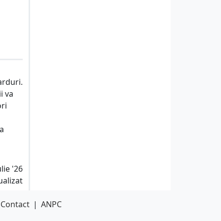
rduri.
i va
ri
ta
lie '26
ualizat
Contact
|
ANPC