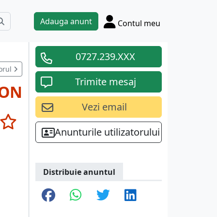
Adauga anunt
Contul meu
0727.239.XXX
orul
Trimite mesaj
RON
Vezi email
Anunturile utilizatorului
Distribuie anuntul