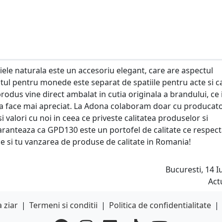
ele naturala este un accesoriu elegant, care are aspectul
l pentru monede este separat de spatiile pentru acte si ca
odus vine direct ambalat in cutia originala a brandului, ce i
 va face mai apreciat. La Adona colaboram doar cu producato
 valori cu noi in ceea ce priveste calitatea produselor si
garanteaza ca GPD130 este un portofel de calitate ce respec
ne si tu vanzarea de produse de calitate in Romania!
Bucuresti, 14 Iu
Act
 ziar
|
Termeni si conditii
|
Politica de confidentialitate
|