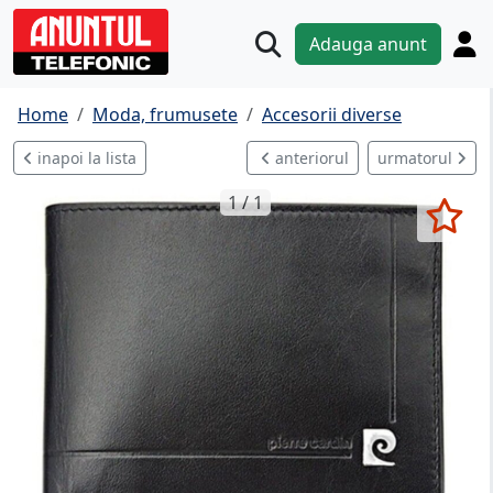
Adauga anunt
Home
Moda, frumusete
Accesorii diverse
inapoi la lista
anteriorul
urmatorul
1 / 1