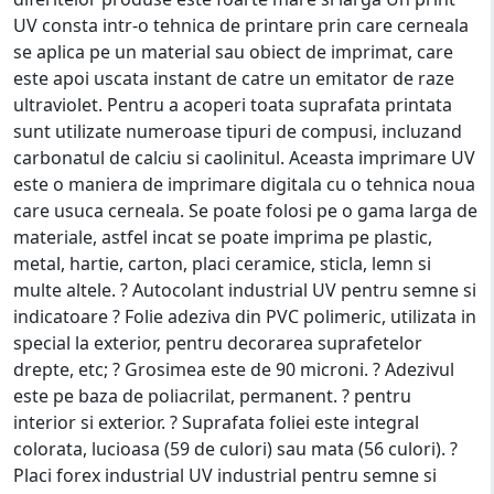
UV consta intr-o tehnica de printare prin care cerneala
se aplica pe un material sau obiect de imprimat, care
este apoi uscata instant de catre un emitator de raze
ultraviolet. Pentru a acoperi toata suprafata printata
sunt utilizate numeroase tipuri de compusi, incluzand
carbonatul de calciu si caolinitul. Aceasta imprimare UV
este o maniera de imprimare digitala cu o tehnica noua
care usuca cerneala. Se poate folosi pe o gama larga de
materiale, astfel incat se poate imprima pe plastic,
metal, hartie, carton, placi ceramice, sticla, lemn si
multe altele. ? Autocolant industrial UV pentru semne si
indicatoare ? Folie adeziva din PVC polimeric, utilizata in
special la exterior, pentru decorarea suprafetelor
drepte, etc; ? Grosimea este de 90 microni. ? Adezivul
este pe baza de poliacrilat, permanent. ? pentru
interior si exterior. ? Suprafata foliei este integral
colorata, lucioasa (59 de culori) sau mata (56 culori). ?
Placi forex industrial UV industrial pentru semne si