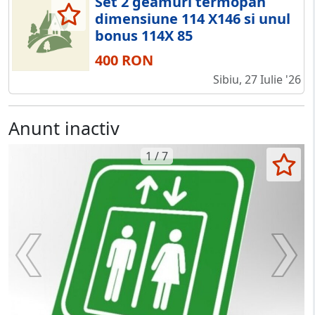
Set 2 geamuri termopan
dimensiune 114 X146 si unul
bonus 114X 85
400 RON
Sibiu, 27 Iulie '26
Anunt inactiv
1 / 7