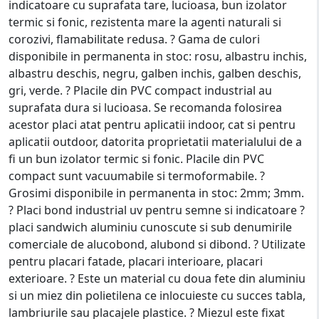
indicatoare cu suprafata tare, lucioasa, bun izolator
termic si fonic, rezistenta mare la agenti naturali si
corozivi, flamabilitate redusa. ? Gama de culori
disponibile in permanenta in stoc: rosu, albastru inchis,
albastru deschis, negru, galben inchis, galben deschis,
gri, verde. ? Placile din PVC compact industrial au
suprafata dura si lucioasa. Se recomanda folosirea
acestor placi atat pentru aplicatii indoor, cat si pentru
aplicatii outdoor, datorita proprietatii materialului de a
fi un bun izolator termic si fonic. Placile din PVC
compact sunt vacuumabile si termoformabile. ?
Grosimi disponibile in permanenta in stoc: 2mm; 3mm.
? Placi bond industrial uv pentru semne si indicatoare ?
placi sandwich aluminiu cunoscute si sub denumirile
comerciale de alucobond, alubond si dibond. ? Utilizate
pentru placari fatade, placari interioare, placari
exterioare. ? Este un material cu doua fete din aluminiu
si un miez din polietilena ce inlocuieste cu succes tabla,
lambriurile sau placajele plastice. ? Miezul este fixat