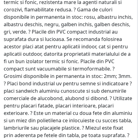
termic si fonic, rezistenta mare la agenti naturali si
corozivi, flamabilitate redusa. ? Gama de culori
disponibile in permanenta in stoc: rosu, albastru inchis,
albastru deschis, negru, galben inchis, galben deschis,
gri, verde. ? Placile din PVC compact industrial au
suprafata dura si lucioasa. Se recomanda folosirea
acestor placi atat pentru aplicatii indoor, cat si pentru
aplicatii outdoor, datorita proprietatii materialului de a
fi un bun izolator termic si fonic. Placile din PVC
compact sunt vacuumabile si termoformabile. ?
Grosimi disponibile in permanenta in stoc: 2mm; 3mm.
? Placi bond industrial uv pentru semne si indicatoare ?
placi sandwich aluminiu cunoscute si sub denumirile
comerciale de alucobond, alubond si dibond. ? Utilizate
pentru placari fatade, placari interioare, placari
exterioare. ? Este un material cu doua fete din aluminiu
si un miez din polietilena ce inlocuieste cu succes tabla,
lambriurile sau placajele plastice. ? Miezul este fixat
prin aderenta pe fetele din tabla, pe toata suprafata. ?