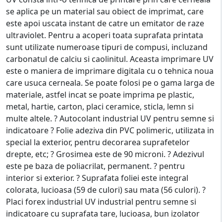
se aplica pe un material sau obiect de imprimat, care
este apoi uscata instant de catre un emitator de raze
ultraviolet. Pentru a acoperi toata suprafata printata
sunt utilizate numeroase tipuri de compusi, incluzand
carbonatul de calciu si caolinitul. Aceasta imprimare UV
este o maniera de imprimare digitala cu o tehnica noua
care usuca cerneala. Se poate folosi pe o gama larga de
materiale, astfel incat se poate imprima pe plastic,
metal, hartie, carton, placi ceramice, sticla, lemn si
multe altele. ? Autocolant industrial UV pentru semne si
indicatoare ? Folie adeziva din PVC polimeric, utilizata in
special la exterior, pentru decorarea suprafetelor
drepte, etc; ? Grosimea este de 90 microni. ? Adezivul
este pe baza de poliacrilat, permanent. ? pentru
interior si exterior. ? Suprafata foliei este integral
colorata, lucioasa (59 de culori) sau mata (56 culori). ?
Placi forex industrial UV industrial pentru semne si
indicatoare cu suprafata tare, lucioasa, bun izolator