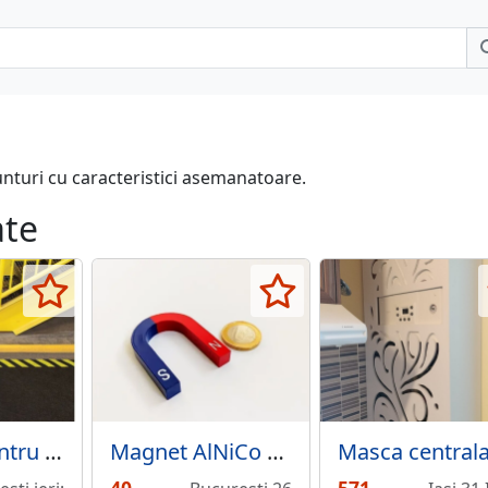
unturi cu caracteristici asemanatoare.
ate
Marcare pentru siguranta podea
Magnet AlNiCo potcoava mica 50 x 38 mm, rosu-albastru