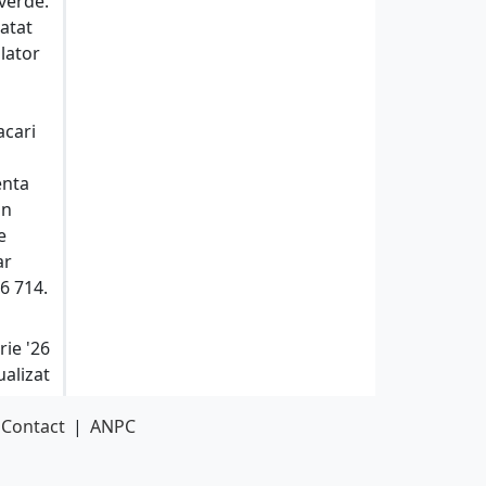
 verde.
 atat
olator
acari
enta
un
e
ar
06 714.
rie '26
ualizat
Contact
|
ANPC