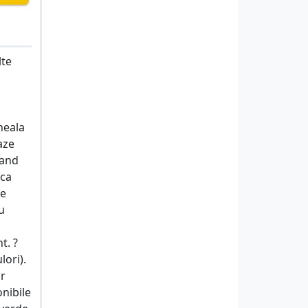
lte
neala
aze
zand
ica
pe
u
t. ?
lori).
or
onibile