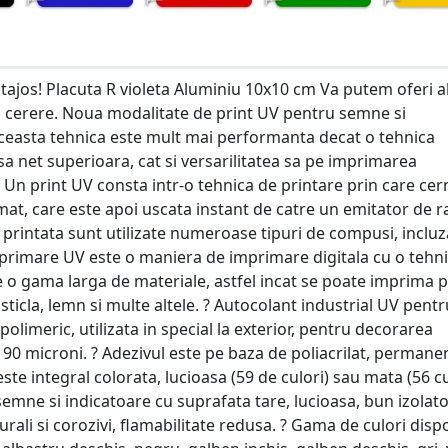
ntajos! Placuta R violeta Aluminiu 10x10 cm Va putem oferi a
a cerere. Noua modalitate de print UV pentru semne si
Aceasta tehnica este mult mai performanta decat o tehnica
 sa net superioara, cat si versarilitatea sa pe imprimarea
a Un print UV consta intr-o tehnica de printare prin care cer
mat, care este apoi uscata instant de catre un emitator de r
a printata sunt utilizate numeroase tipuri de compusi, inclu
imprimare UV este o maniera de imprimare digitala cu o tehn
e o gama larga de materiale, astfel incat se poate imprima 
, sticla, lemn si multe altele. ? Autocolant industrial UV pentr
olimeric, utilizata in special la exterior, pentru decorarea
90 microni. ? Adezivul este pe baza de poliacrilat, permanen
 este integral colorata, lucioasa (59 de culori) sau mata (56 cu
 semne si indicatoare cu suprafata tare, lucioasa, bun izolat
urali si corozivi, flamabilitate redusa. ? Gama de culori disp