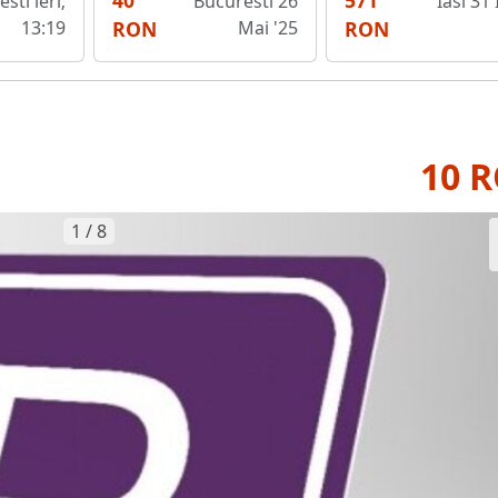
40
571
sti ieri;
Bucuresti 26
Iasi 31 
13:19
RON
Mai '25
RON
10 
1 / 8