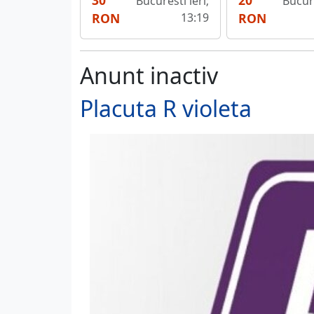
30
20
Bucuresti ieri;
Bucure
RON
13:19
RON
Anunt inactiv
Placuta R violeta