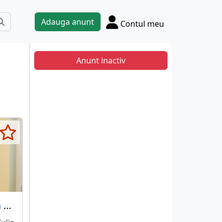
Adauga anunt
Contul meu
Anunt inactiv
Masca centrala termica Waves.