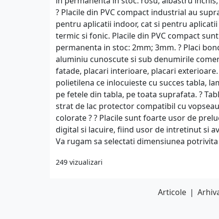
in permanenta in stoc: rosu, albastru inchis,
? Placile din PVC compact industrial au supr
pentru aplicatii indoor, cat si pentru aplicati
termic si fonic. Placile din PVC compact sun
permanenta in stoc: 2mm; 3mm. ? Placi bond 
aluminiu cunoscute si sub denumirile comerc
fatade, placari interioare, placari exterioare
polietilena ce inlocuieste cu succes tabla, la
pe fetele din tabla, pe toata suprafata. ? Ta
strat de lac protector compatibil cu vopseau
colorate ? ? Placile sunt foarte usor de prelu
digital si lacuire, fiind usor de intretinut s
Va rugam sa selectati dimensiunea potrivita
249 vizualizari
Articole
|
Arhiva