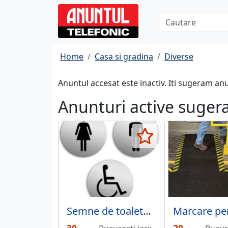
Home
Casa si gradina
Diverse
Anuntul accesat este inactiv. Iti sugeram an
Anunturi active suger
Semne de toaleta baie femei barbati handicap set