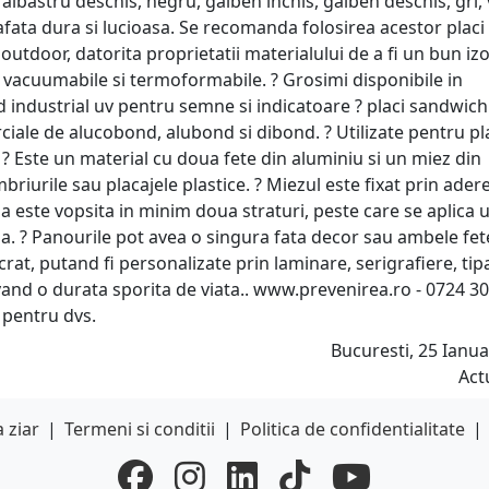
 albastru deschis, negru, galben inchis, galben deschis, gri,
afata dura si lucioasa. Se recomanda folosirea acestor placi
i outdoor, datorita proprietatii materialului de a fi un bun iz
t vacuumabile si termoformabile. ? Grosimi disponibile in
industrial uv pentru semne si indicatoare ? placi sandwich
iale de alucobond, alubond si dibond. ? Utilizate pentru pl
. ? Este un material cu doua fete din aluminiu si un miez din
mbriurile sau placajele plastice. ? Miezul este fixat prin ader
bla este vopsita in minim doua straturi, peste care se aplica 
a. ? Panourile pot avea o singura fata decor sau ambele fet
crat, putand fi personalizate prin laminare, serigrafiere, tip
i avand o durata sporita de viata.. www.prevenirea.ro - 0724 3
 pentru dvs.
Bucuresti, 25 Ianua
Act
 ziar
|
Termeni si conditii
|
Politica de confidentialitate
|