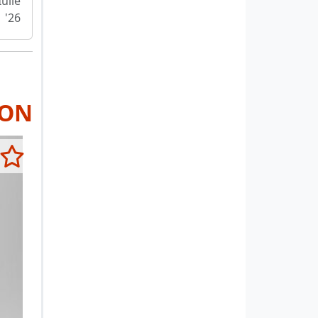
Iulie
'26
RON