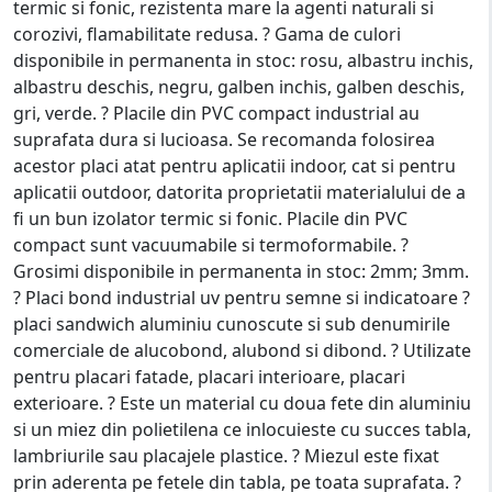
termic si fonic, rezistenta mare la agenti naturali si
corozivi, flamabilitate redusa. ? Gama de culori
disponibile in permanenta in stoc: rosu, albastru inchis,
albastru deschis, negru, galben inchis, galben deschis,
gri, verde. ? Placile din PVC compact industrial au
suprafata dura si lucioasa. Se recomanda folosirea
acestor placi atat pentru aplicatii indoor, cat si pentru
aplicatii outdoor, datorita proprietatii materialului de a
fi un bun izolator termic si fonic. Placile din PVC
compact sunt vacuumabile si termoformabile. ?
Grosimi disponibile in permanenta in stoc: 2mm; 3mm.
? Placi bond industrial uv pentru semne si indicatoare ?
placi sandwich aluminiu cunoscute si sub denumirile
comerciale de alucobond, alubond si dibond. ? Utilizate
pentru placari fatade, placari interioare, placari
exterioare. ? Este un material cu doua fete din aluminiu
si un miez din polietilena ce inlocuieste cu succes tabla,
lambriurile sau placajele plastice. ? Miezul este fixat
prin aderenta pe fetele din tabla, pe toata suprafata. ?