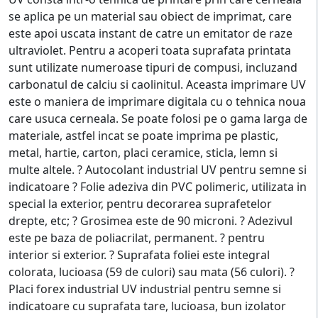
se aplica pe un material sau obiect de imprimat, care
este apoi uscata instant de catre un emitator de raze
ultraviolet. Pentru a acoperi toata suprafata printata
sunt utilizate numeroase tipuri de compusi, incluzand
carbonatul de calciu si caolinitul. Aceasta imprimare UV
este o maniera de imprimare digitala cu o tehnica noua
care usuca cerneala. Se poate folosi pe o gama larga de
materiale, astfel incat se poate imprima pe plastic,
metal, hartie, carton, placi ceramice, sticla, lemn si
multe altele. ? Autocolant industrial UV pentru semne si
indicatoare ? Folie adeziva din PVC polimeric, utilizata in
special la exterior, pentru decorarea suprafetelor
drepte, etc; ? Grosimea este de 90 microni. ? Adezivul
este pe baza de poliacrilat, permanent. ? pentru
interior si exterior. ? Suprafata foliei este integral
colorata, lucioasa (59 de culori) sau mata (56 culori). ?
Placi forex industrial UV industrial pentru semne si
indicatoare cu suprafata tare, lucioasa, bun izolator