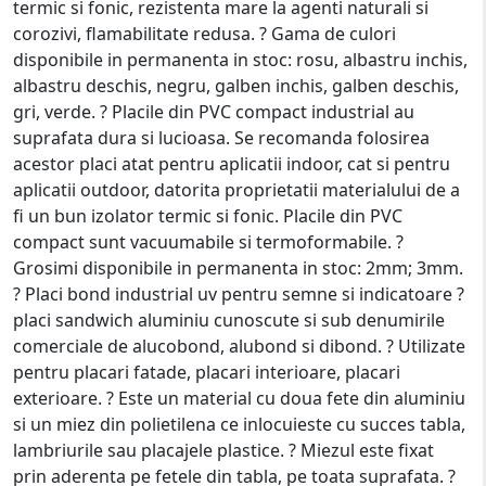
termic si fonic, rezistenta mare la agenti naturali si
corozivi, flamabilitate redusa. ? Gama de culori
disponibile in permanenta in stoc: rosu, albastru inchis,
albastru deschis, negru, galben inchis, galben deschis,
gri, verde. ? Placile din PVC compact industrial au
suprafata dura si lucioasa. Se recomanda folosirea
acestor placi atat pentru aplicatii indoor, cat si pentru
aplicatii outdoor, datorita proprietatii materialului de a
fi un bun izolator termic si fonic. Placile din PVC
compact sunt vacuumabile si termoformabile. ?
Grosimi disponibile in permanenta in stoc: 2mm; 3mm.
? Placi bond industrial uv pentru semne si indicatoare ?
placi sandwich aluminiu cunoscute si sub denumirile
comerciale de alucobond, alubond si dibond. ? Utilizate
pentru placari fatade, placari interioare, placari
exterioare. ? Este un material cu doua fete din aluminiu
si un miez din polietilena ce inlocuieste cu succes tabla,
lambriurile sau placajele plastice. ? Miezul este fixat
prin aderenta pe fetele din tabla, pe toata suprafata. ?