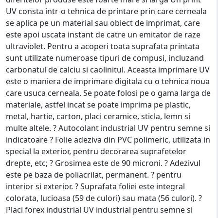
UV consta intr-o tehnica de printare prin care cerneala
se aplica pe un material sau obiect de imprimat, care
este apoi uscata instant de catre un emitator de raze
ultraviolet. Pentru a acoperi toata suprafata printata
sunt utilizate numeroase tipuri de compusi, incluzand
carbonatul de calciu si caolinitul. Aceasta imprimare UV
este o maniera de imprimare digitala cu o tehnica noua
care usuca cerneala. Se poate folosi pe o gama larga de
materiale, astfel incat se poate imprima pe plastic,
metal, hartie, carton, placi ceramice, sticla, lemn si
multe altele. ? Autocolant industrial UV pentru semne si
indicatoare ? Folie adeziva din PVC polimeric, utilizata in
special la exterior, pentru decorarea suprafetelor
drepte, etc; ? Grosimea este de 90 microni. ? Adezivul
este pe baza de poliacrilat, permanent. ? pentru
interior si exterior. ? Suprafata foliei este integral
colorata, lucioasa (59 de culori) sau mata (56 culori). ?
Placi forex industrial UV industrial pentru semne si