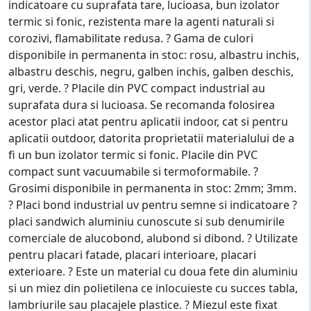
indicatoare cu suprafata tare, lucioasa, bun izolator
termic si fonic, rezistenta mare la agenti naturali si
corozivi, flamabilitate redusa. ? Gama de culori
disponibile in permanenta in stoc: rosu, albastru inchis,
albastru deschis, negru, galben inchis, galben deschis,
gri, verde. ? Placile din PVC compact industrial au
suprafata dura si lucioasa. Se recomanda folosirea
acestor placi atat pentru aplicatii indoor, cat si pentru
aplicatii outdoor, datorita proprietatii materialului de a
fi un bun izolator termic si fonic. Placile din PVC
compact sunt vacuumabile si termoformabile. ?
Grosimi disponibile in permanenta in stoc: 2mm; 3mm.
? Placi bond industrial uv pentru semne si indicatoare ?
placi sandwich aluminiu cunoscute si sub denumirile
comerciale de alucobond, alubond si dibond. ? Utilizate
pentru placari fatade, placari interioare, placari
exterioare. ? Este un material cu doua fete din aluminiu
si un miez din polietilena ce inlocuieste cu succes tabla,
lambriurile sau placajele plastice. ? Miezul este fixat