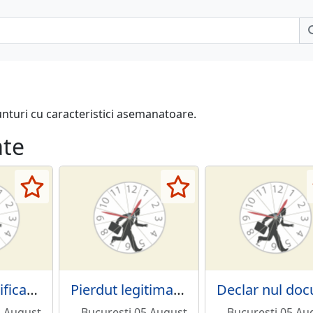
unturi cu caracteristici asemanatoare.
ate
Pierdut certificate de inregistrare fiscala.
Pierdut legitimatie de serviciu nr. 3217,
5 August
Bucuresti 05 August
Bucuresti 05 Au