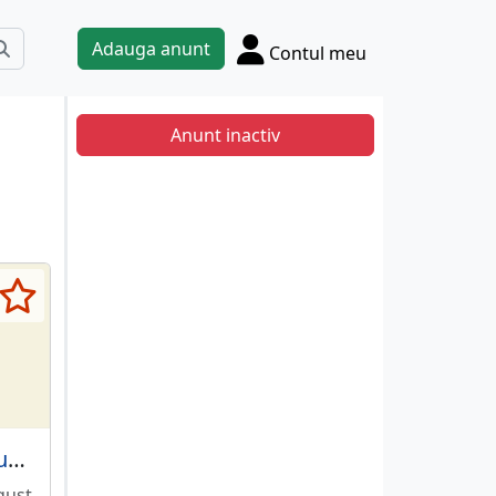
Adauga anunt
Contul meu
Anunt inactiv
Declar nul document inregistrare DSVSA
gust