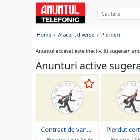
Home
Afaceri, diverse
Pierderi
Anuntul accesat este inactiv. Iti sugeram an
Anunturi active suger
Contract de vanzare cumparare
Bucuresti ieri; 15:35
Bucuresti 0