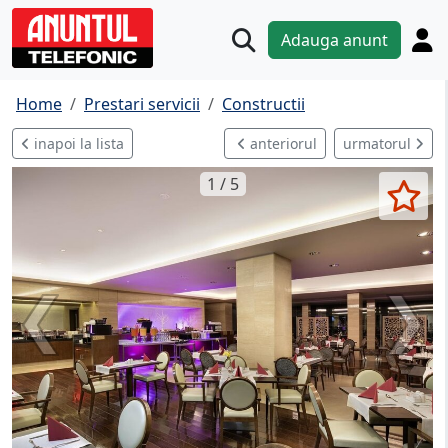
Adauga anunt
Home
Prestari servicii
Constructii
inapoi la lista
anteriorul
urmatorul
1 / 5