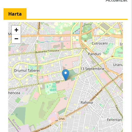
Harta
+
−