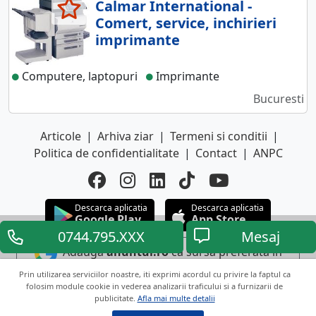
Calmar International -
Comert, service, inchirieri
imprimante
Computere, laptopuri
Imprimante
Bucuresti
Articole
|
Arhiva ziar
|
Termeni si conditii
|
Politica de confidentialitate
|
Contact
|
ANPC
Descarca aplicatia
Descarca aplicatia
Google Play
App Store
0744.795.XXX
Mesaj
Adauga
anuntul.ro
ca sursa preferata in
Google
Prin utilizarea serviciilor noastre, iti exprimi acordul cu privire la faptul ca
folosim module cookie in vederea analizarii traficului si a furnizarii de
publicitate.
Afla mai multe detalii
Copyright © 2026 ANUNTUL TELEFONIC