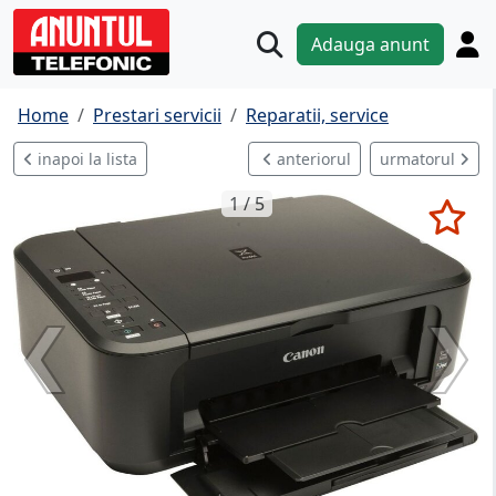
Adauga anunt
Home
Prestari servicii
Reparatii, service
inapoi la lista
anteriorul
urmatorul
1 / 5