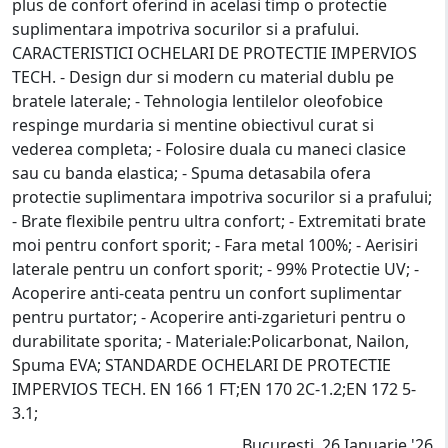
plus de confort oferind in acelasi timp o protectie
suplimentara impotriva socurilor si a prafului.
CARACTERISTICI OCHELARI DE PROTECTIE IMPERVIOS
TECH. - Design dur si modern cu material dublu pe
bratele laterale; - Tehnologia lentilelor oleofobice
respinge murdaria si mentine obiectivul curat si
vederea completa; - Folosire duala cu maneci clasice
sau cu banda elastica; - Spuma detasabila ofera
protectie suplimentara impotriva socurilor si a prafului;
- Brate flexibile pentru ultra confort; - Extremitati brate
moi pentru confort sporit; - Fara metal 100%; - Aerisiri
laterale pentru un confort sporit; - 99% Protectie UV; -
Acoperire anti-ceata pentru un confort suplimentar
pentru purtator; - Acoperire anti-zgarieturi pentru o
durabilitate sporita; - Materiale:Policarbonat, Nailon,
Spuma EVA; STANDARDE OCHELARI DE PROTECTIE
IMPERVIOS TECH. EN 166 1 FT;EN 170 2C-1.2;EN 172 5-
3.1;
Bucuresti, 26 Ianuarie '26