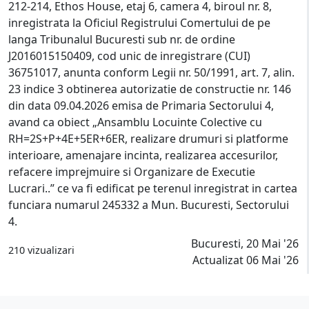
212-214, Ethos House, etaj 6, camera 4, biroul nr. 8,
inregistrata la Oficiul Registrului Comertului de pe
langa Tribunalul Bucuresti sub nr. de ordine
J2016015150409, cod unic de inregistrare (CUI)
36751017, anunta conform Legii nr. 50/1991, art. 7, alin.
23 indice 3 obtinerea autorizatie de constructie nr. 146
din data 09.04.2026 emisa de Primaria Sectorului 4,
avand ca obiect „Ansamblu Locuinte Colective cu
RH=2S+P+4E+5ER+6ER, realizare drumuri si platforme
interioare, amenajare incinta, realizarea accesurilor,
refacere imprejmuire si Organizare de Executie
Lucrari..” ce va fi edificat pe terenul inregistrat in cartea
funciara numarul 245332 a Mun. Bucuresti, Sectorului
4.
Bucuresti, 20 Mai '26
210 vizualizari
Actualizat 06 Mai '26