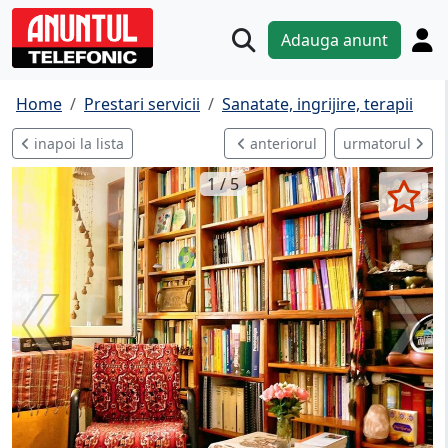
Adauga anunt
Home
Prestari servicii
Sanatate, ingrijire, terapii
inapoi la lista
anteriorul
urmatorul
1 / 5