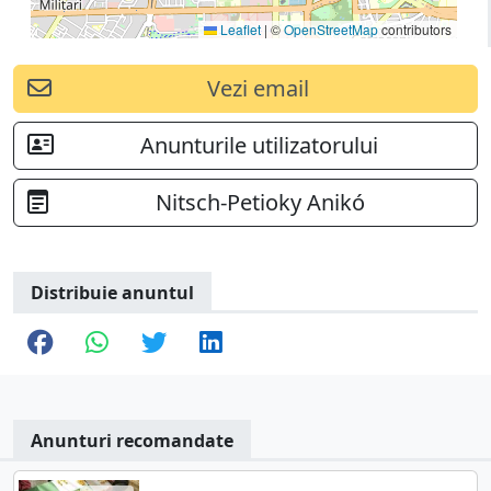
Leaflet
|
©
OpenStreetMap
contributors
Vezi email
Anunturile utilizatorului
Nitsch-Petioky Anikó
Distribuie anuntul
Anunturi recomandate