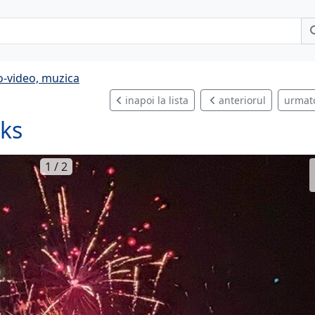
o-video, muzica
inapoi la lista
anteriorul
urmat
rks
1 / 2