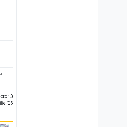
si
ector 3
lie '26