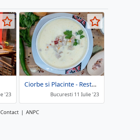
Ciorbe si Placinte - Restaurant cu specific romanesc
ie '23
Bucuresti 11 Iulie '23
Contact
|
ANPC