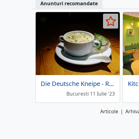
Anunturi recomandate
Die Deutsche Kneipe - Restaurant cu specific german
Kit
Bucuresti 11 Iulie '23
Articole
|
Arhiva