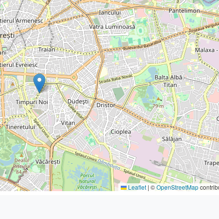
Leaflet
|
©
OpenStreetMap
contrib