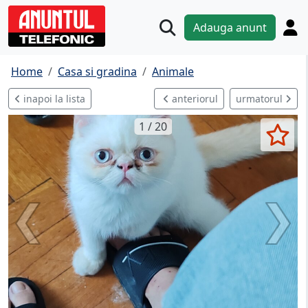
Adauga anunt
Home
Casa si gradina
Animale
inapoi la lista
anteriorul
urmatorul
1 / 20