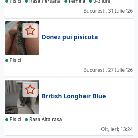
Pisici
Rasa Persana
Femela
0-3 luni
Bucuresti, 31 Iulie '26
Donez pui pisicuta
Pisici
Bucuresti, 27 Iulie '26
British Longhair Blue
Pisici
Rasa Alta rasa
Olt, ieri; 13:24