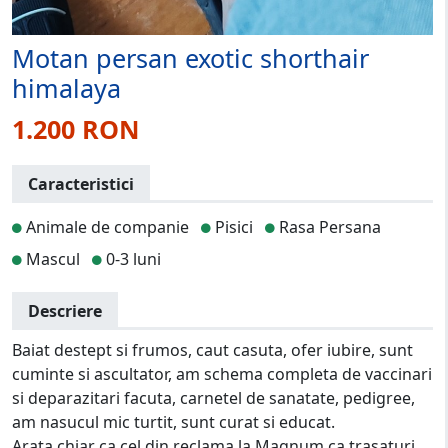
Motan persan exotic shorthair
himalaya
1.200 RON
Caracteristici
Animale de companie
Pisici
Rasa Persana
Mascul
0-3 luni
Descriere
Baiat destept si frumos, caut casuta, ofer iubire, sunt
cuminte si ascultator, am schema completa de vaccinari
si deparazitari facuta, carnetel de sanatate, pedigree,
am nasucul mic turtit, sunt curat si educat.
Arata chiar ca cel din reclama la Magnum ca trasaturi,