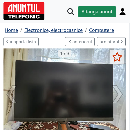
Adauga anunt
Home
Electronice, electrocasnice
Computere
inapoi la lista
anteriorul
urmatorul
1 / 3