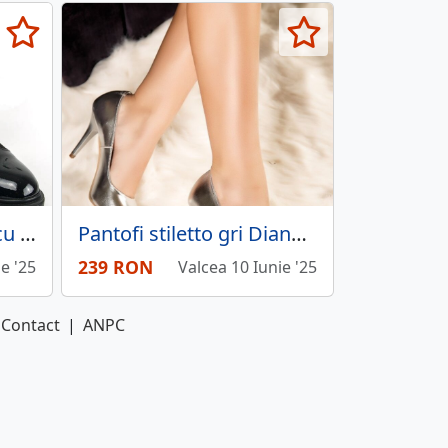
Pantofi oxford dama cu varf rotund negri Kaia
Pantofi stiletto gri Diana din piele naturala
239 RON
e '25
Valcea 10 Iunie '25
Contact
|
ANPC