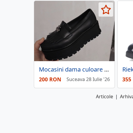
Mocasini dama culoare negru
200 RON
355
Suceava 28 Iulie '26
Articole
|
Arhiva