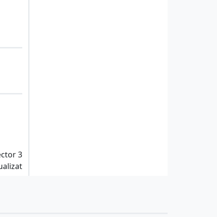
ector 3
ualizat