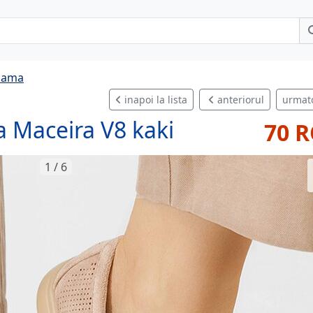
 dama
inapoi la lista
anteriorul
urmat
 Maceira V8 kaki
70 
1 / 6