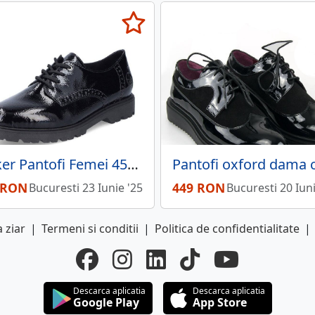
Rieker Pantofi Femei 45502-00 negru lac
 RON
449 RON
Bucuresti 23 Iunie '25
Bucuresti 20 Iuni
 ziar
|
Termeni si conditii
|
Politica de confidentialitate
|
Descarca aplicatia
Descarca aplicatia
Google Play
App Store