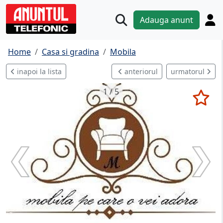
Adauga anunt
Home
Casa si gradina
Mobila
inapoi la lista
anteriorul
urmatorul
1 / 5