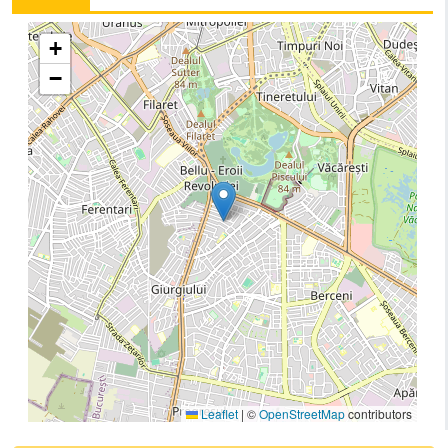
+
−
Leaflet
|
©
OpenStreetMap
contributors