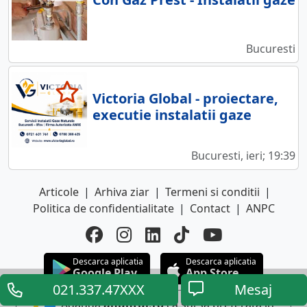
Bucuresti
Victoria Global - proiectare,
executie instalatii gaze
Bucuresti, ieri; 19:39
Articole
|
Arhiva ziar
|
Termeni si conditii
|
Politica de confidentialitate
|
Contact
|
ANPC
Descarca aplicatia
Descarca aplicatia
Google Play
App Store
021.337.47XXX
Mesaj
Adauga
anuntul.ro
ca sursa preferata in