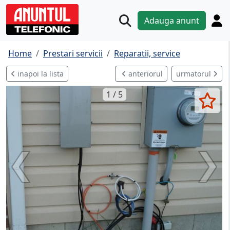
Adauga anunt
Home
Prestari servicii
Reparatii, service
inapoi la lista
anteriorul
urmatorul
1 / 5