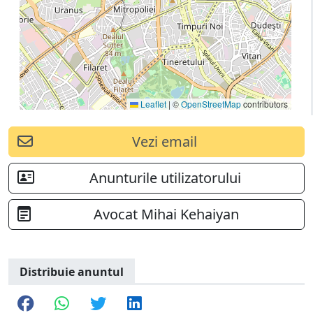
Leaflet
|
©
OpenStreetMap
contributors
Vezi email
Anunturile utilizatorului
Avocat Mihai Kehaiyan
Distribuie anuntul