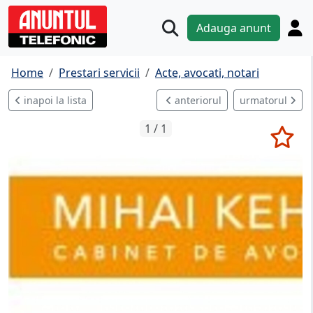
Adauga anunt
Home
Prestari servicii
Acte, avocati, notari
inapoi la lista
anteriorul
urmatorul
1 / 1