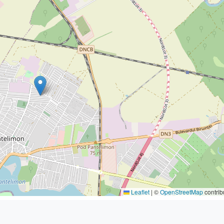
Leaflet
|
©
OpenStreetMap
contrib