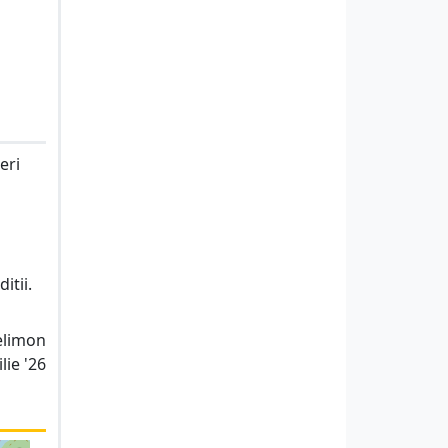
eri
itii.
telimon
lie '26