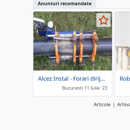
Anunturi recomandate
Alcez Instal - Forari dirijate, canalizare, instalatii sanitare
Bucuresti 11 Iulie '23
Articole
|
Arhiva