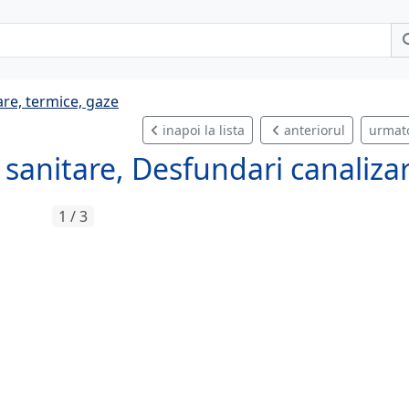
are, termice, gaze
inapoi la lista
anteriorul
urmat
i sanitare, Desfundari canaliza
1 / 3