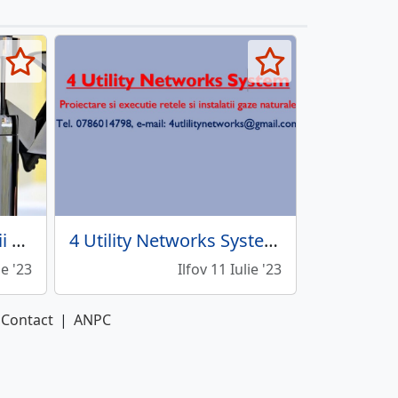
Metod Instal - instalatii sanitare
4 Utility Networks System - Instalatii tehnico-sanitare
ie '23
Ilfov 11 Iulie '23
Contact
|
ANPC