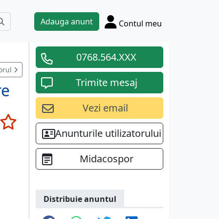
Adauga anunt
Contul meu
0768.564.XXX
orul
Trimite mesaj
re
Vezi email
Anunturile utilizatorului
Midacospor
Distribuie anuntul