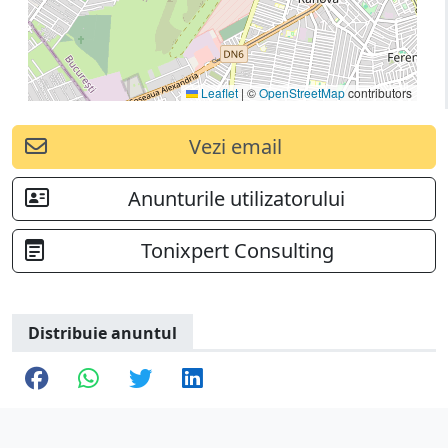
Leaflet
|
©
OpenStreetMap
contributors
Vezi email
Anunturile utilizatorului
Tonixpert Consulting
Distribuie anuntul