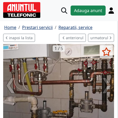
Adauga anunt
Home
Prestari servicii
Reparatii, service
inapoi la lista
anteriorul
urmatorul
1 / 5