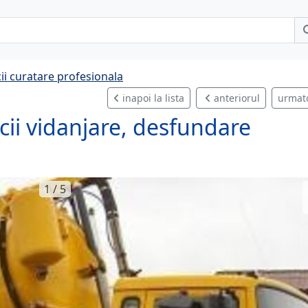
cii curatare profesionala
inapoi la lista
anteriorul
urmat
icii vidanjare, desfundare
1 / 5