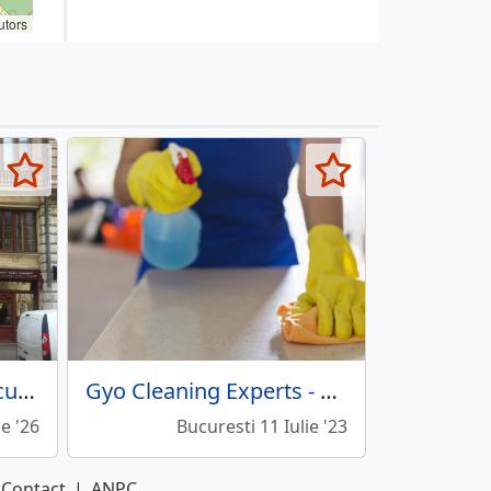
utors
Bucprest - Servicii de curatenie
Gyo Cleaning Experts - Servicii curatenie
ie '26
Bucuresti 11 Iulie '23
Contact
|
ANPC