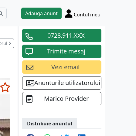
Adauga anunt
Contul meu
0728.911.XXX
orul
Trimite mesaj
Vezi email
Anunturile utilizatorului
Marico Provider
Distribuie anuntul