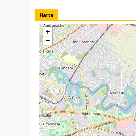
Harta
+
−