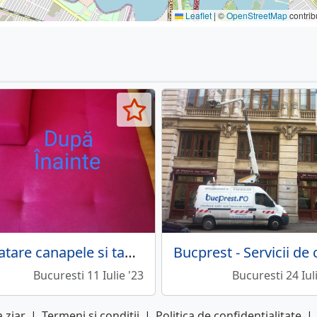
Leaflet
|
©
OpenStreetMap
contrib
Curatare canapele si tapiterie auto
Bucuresti 11 Iulie '23
Bucuresti 24 Iul
 ziar
|
Termeni si conditii
|
Politica de confidentialitate
|