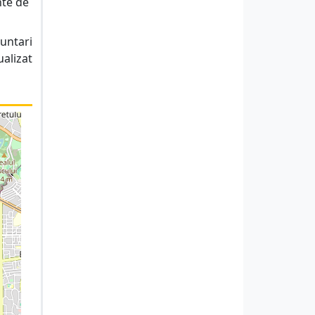
nte de
luntari
ualizat