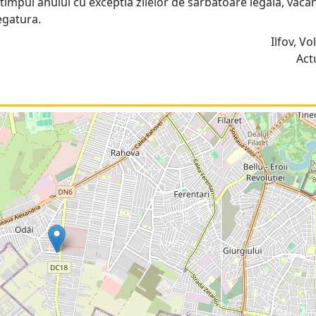
impul anului cu exceptia zilelor de sarbatoare legala, vaca
legatura.
Ilfov, Vo
Act