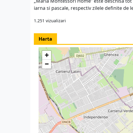
„Maria Montessori Home” este deschisa tot t
iarna si pascale, respectiv zilele definite de 
1.251 vizualizari
Harta
+
−