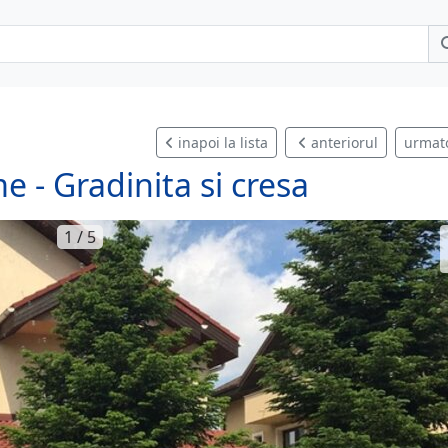
inapoi la lista
anteriorul
urmat
 - Gradinita si cresa
1 / 5