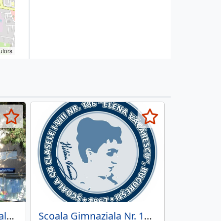
utors
Nicolae Titulescu, Scoala Gimnaziala Nr. 3
Scoala Gimnaziala Nr. 186 - Elena Vacarescu