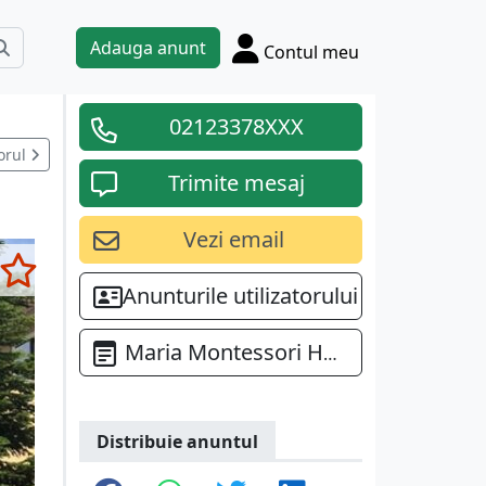
Adauga anunt
Contul meu
02123378XXX
orul
Trimite mesaj
Vezi email
Anunturile utilizatorului
Maria Montessori Home - Gradinita si cresa
Distribuie anuntul