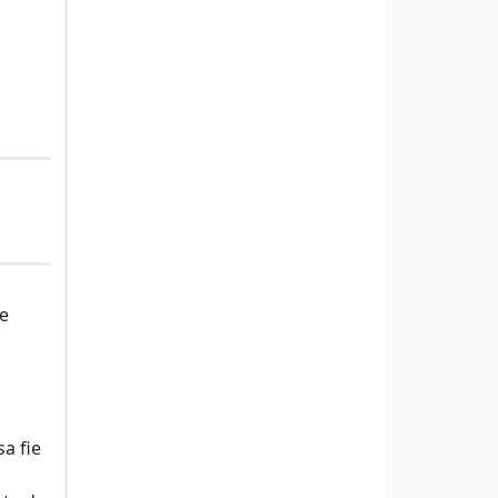
le
a fie