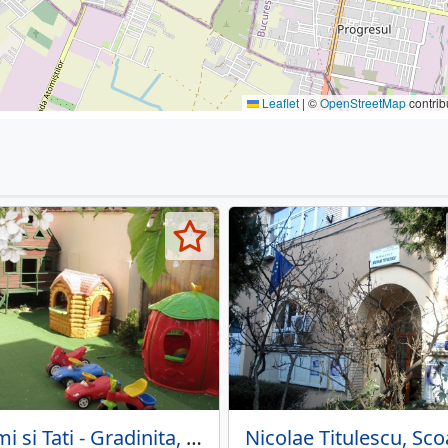
Leaflet
|
©
OpenStreetMap
contrib
Mami si Tati - Gradinita, Before & After School