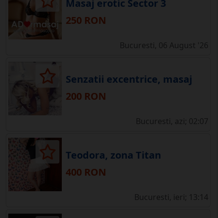
Masaj erotic Sector 3
250 RON
Bucuresti, 06 August '26
Senzatii excentrice, masaj
200 RON
Bucuresti, azi; 02:07
Teodora, zona Titan
400 RON
Bucuresti, ieri; 13:14