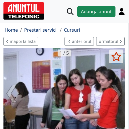
Adauga anunt
Home
Prestari servicii
Cursuri
inapoi la lista
anteriorul
urmatorul
1 / 5