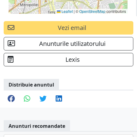
Leaflet
|
©
OpenStreetMap
contributors
Vezi email
Anunturile utilizatorului
Lexis
Distribuie anuntul
Anunturi recomandate