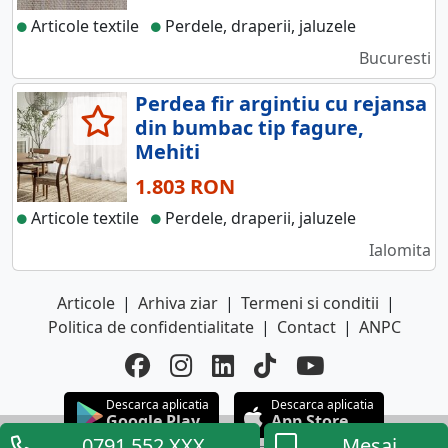
Articole textile
Perdele, draperii, jaluzele
Bucuresti
Perdea fir argintiu cu rejansa
din bumbac tip fagure,
Mehiti
1.803 RON
Articole textile
Perdele, draperii, jaluzele
Ialomita
Articole
|
Arhiva ziar
|
Termeni si conditii
|
Politica de confidentialitate
|
Contact
|
ANPC
Descarca aplicatia
Descarca aplicatia
Google Play
App Store
0791.552.XXX
Mesaj