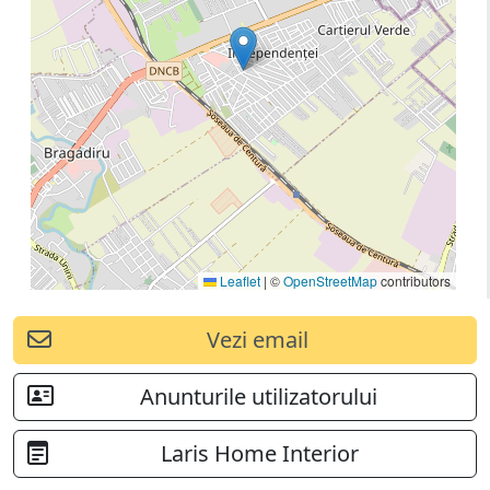
Leaflet
|
©
OpenStreetMap
contributors
Vezi email
Anunturile utilizatorului
Laris Home Interior