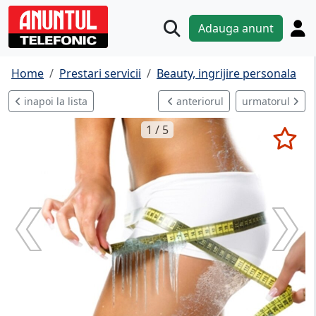
Adauga anunt
Home
Prestari servicii
Beauty, ingrijire personala
inapoi la lista
anteriorul
urmatorul
1 / 5