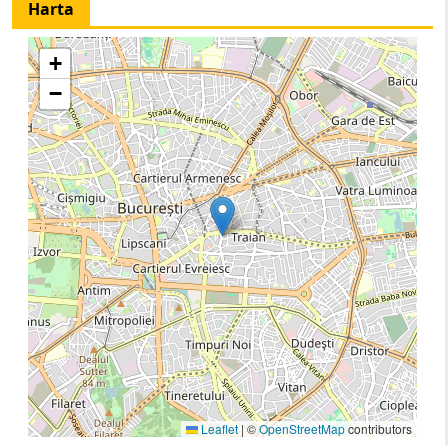
Harta
+
−
Leaflet
|
©
OpenStreetMap
contributors