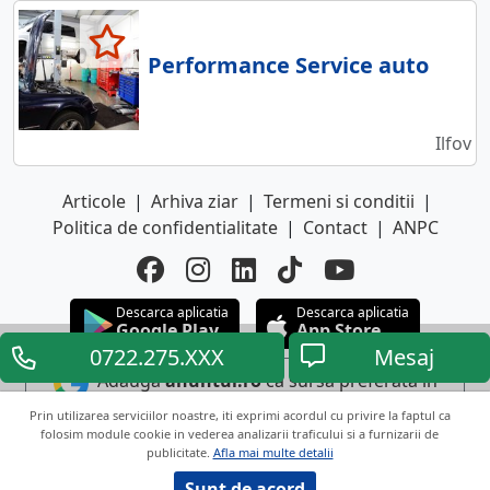
Performance Service auto
Ilfov
Articole
|
Arhiva ziar
|
Termeni si conditii
|
Politica de confidentialitate
|
Contact
|
ANPC
Descarca aplicatia
Descarca aplicatia
Google Play
App Store
0722.275.XXX
Mesaj
Adauga
anuntul.ro
ca sursa preferata in
Google
Prin utilizarea serviciilor noastre, iti exprimi acordul cu privire la faptul ca
folosim module cookie in vederea analizarii traficului si a furnizarii de
publicitate.
Afla mai multe detalii
Copyright © 2026 ANUNTUL TELEFONIC
Toate drepturile rezervate.
Sunt de acord