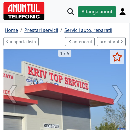
Adauga anunt
Home
Prestari servicii
Servicii auto, reparatii
inapoi la lista
anteriorul
urmatorul
1 / 5