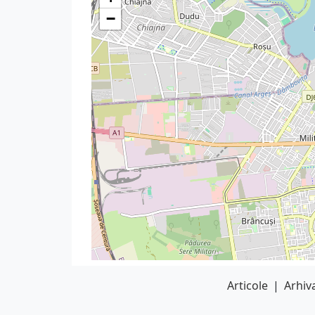
−
Articole
|
Arhiva