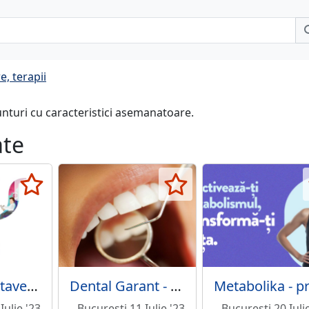
e, terapii
unturi cu caracteristici asemanatoare.
ate
Dr. Vlad Burtaverde - Cabinet Individual de Psihologie
Dental Garant - Clinica stomatologica, Bucuresti
Iulie '23
Bucuresti 11 Iulie '23
Bucuresti 20 Iuli