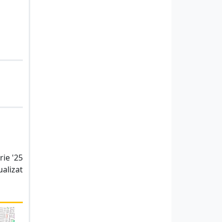
rie '25
ualizat