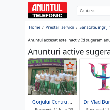
Home
Prestari servicii
Sanatate, ingrijir
Anuntul accesat este inactiv. Iti sugeram an
Anunturi active suger
Gorjului Centru Medical - Recuperare medicala, psihiatrie, medicina de familie, Bucuresti
Bucuresti 11 Iulie '23
Bucuresti 11 