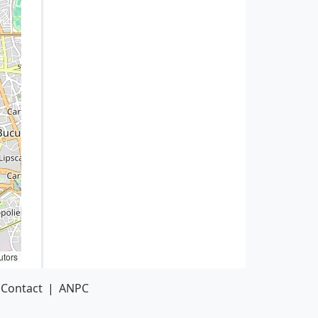
utors
Contact
|
ANPC