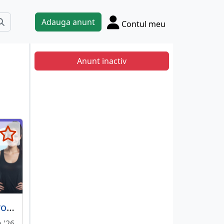
Adauga anunt
Contul meu
Anunt inactiv
Metabolika - protocol metabolic medical validat, sigur si eficient
e '26