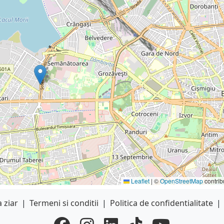
Leaflet
|
©
OpenStreetMap
contrib
 ziar
|
Termeni si conditii
|
Politica de confidentialitate
|