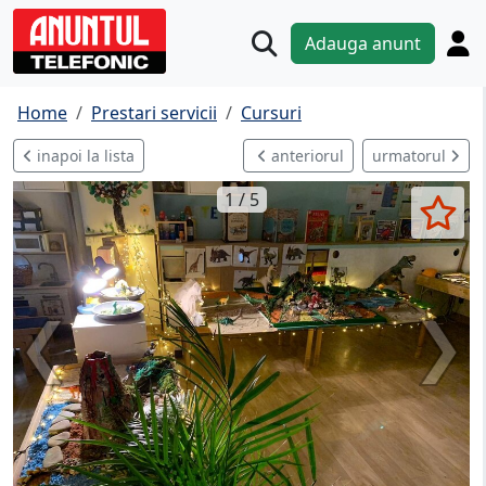
Adauga anunt
Home
Prestari servicii
Cursuri
inapoi la lista
anteriorul
urmatorul
1 / 5