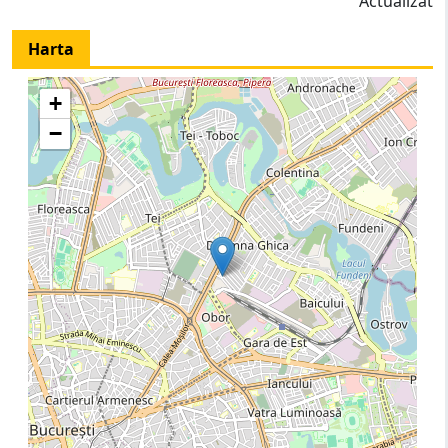
Actualizat
Harta
+
−