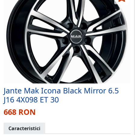
Jante Mak Icona Black Mirror 6.5
J16 4X098 ET 30
668 RON
Caracteristici