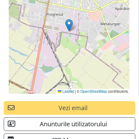
Leaflet
|
©
OpenStreetMap
contributors
Vezi email
Anunturile utilizatorului