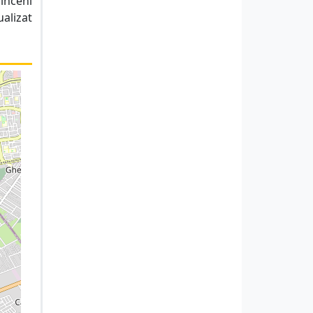
linceni
ualizat