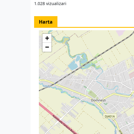
1.028 vizualizari
Harta
+
−