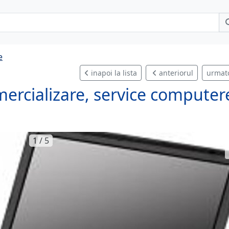
e
inapoi la lista
anteriorul
urmat
ercializare, service computer
1 / 5