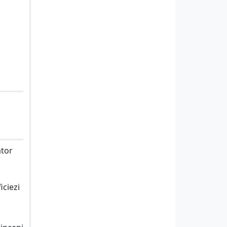
ator
iciezi