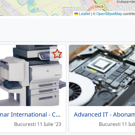
Leaflet
|
©
OpenStreetMap
contrib
Calmar International - Comert, service, inchirieri imprimante
Bucuresti 11 Iulie '23
Bucuresti 11 Iul