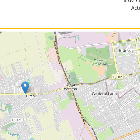
Ilfov, C
Act