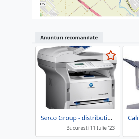
Anunturi recomandate
Serco Group - distributie, service copiatoare, imprimante
Bucuresti 11 Iulie '23