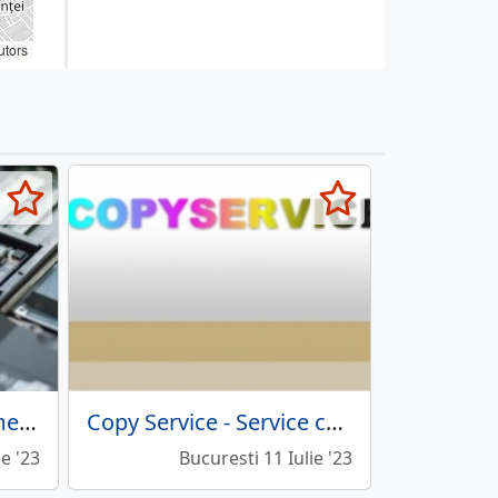
utors
Advanced IT - Abonamente mentenatta IT, reparatii PC
Copy Service - Service copiatoare, imprimante si multifunctionale
ie '23
Bucuresti 11 Iulie '23