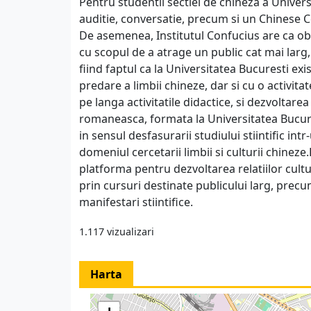
Pentru studentii sectiei de chineza a Univers
auditie, conversatie, precum si un Chinese 
De asemenea, Institutul Confucius are ca obie
cu scopul de a atrage un public cat mai larg, 
fiind faptul ca la Universitatea Bucuresti e
predare a limbii chineze, dar si cu o activita
pe langa activitatile didactice, si dezvoltar
romaneasca, formata la Universitatea Bucure
in sensul desfasurarii studiului stiintific in
domeniul cercetarii limbii si culturii chinez
platforma pentru dezvoltarea relatiilor cul
prin cursuri destinate publicului larg, precu
manifestari stiintifice.
1.117 vizualizari
Harta