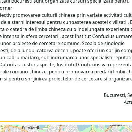
itatii Bucuresti sunt organizate cursuri specializate pentru
Corner
ctiv promovarea culturii chineze prin variate activitati cult
de a starni interesul pentru cunoasterea acestei civilizatii. 
xista o catedra de limba chineza cu o indelungata experienta 
te intensa in sfera cercetarii, acest Institut Confucius urmar
ea unor proiecte de cercetare comune. Scoala de sinologie
sti, de-a lungul catorva decenii, poate oferi un sprijin co
tr-un cadru mai larg, sub indrumarea unor specialisti reputati
e.Datorita acestor aspecte, Institutul Confucius va reprezent
turale romano-chineze, pentru promovarea predarii limbii ch
m si pentru sprijinirea proiectelor de cercetare si organizar
Bucuresti, S
Act