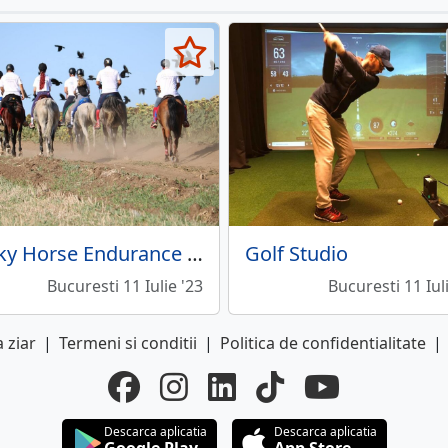
Lucky Horse Endurance - Cursuri de calarie
Golf Studio
Bucuresti 11 Iulie '23
Bucuresti 11 Iul
 ziar
|
Termeni si conditii
|
Politica de confidentialitate
|
Descarca aplicatia
Descarca aplicatia