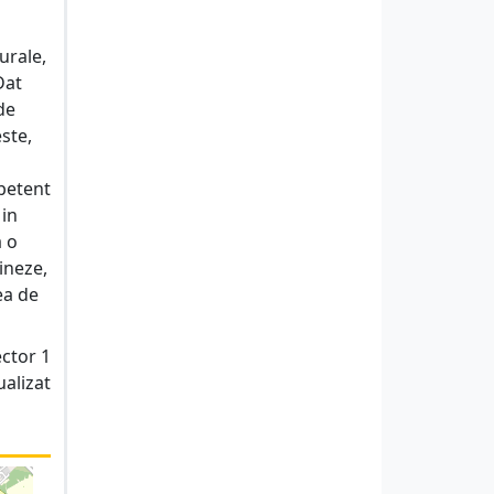
urale,
Dat
de
este,
mpetent
 in
a o
ineze,
ea de
ector 1
ualizat