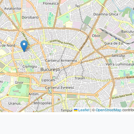
Leaflet
|
©
OpenStreetMap
contrib