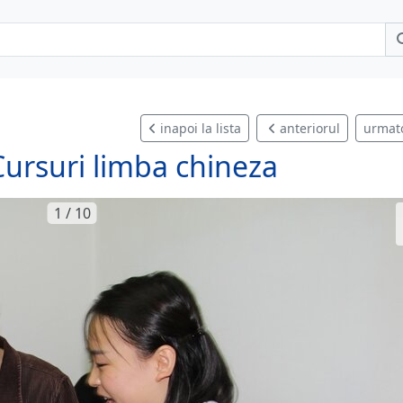
inapoi la lista
anteriorul
urmat
 Cursuri limba chineza
1 / 10