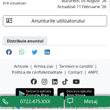
Bucuresti, 05 August '26
618 vizualizari
Actualizat 11 Februarie '26
Anunturile utilizatorului
Distribuie anuntul
Articole
|
Arhiva ziar
|
Termeni si conditii
|
Politica de confidentialitate
|
Contact
|
ANPC
Descarca aplicatia
Descarca aplicatia
Google Play
App Store
0722.475.XXX
Mesaj
Adauga
anuntul.ro
ca sursa preferata in