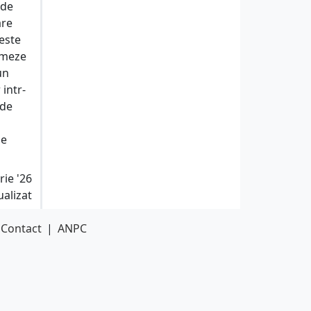
 de
are
 este
ormeze
un
 intr-
 de
ie
rie '26
ualizat
Contact
|
ANPC