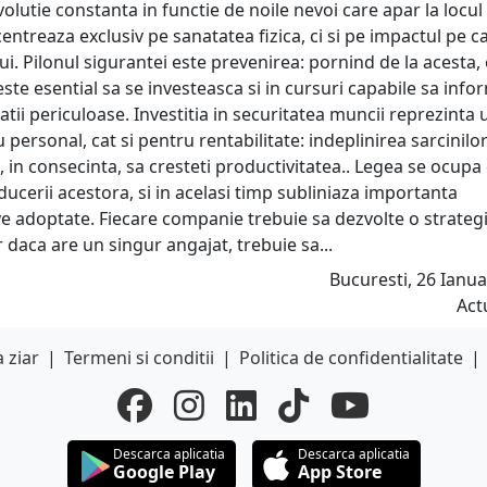
lutie constanta in functie de noile nevoi care apar la locul
ntreaza exclusiv pe sanatatea fizica, ci si pe impactul pe c
i. Pilonul sigurantei este prevenirea: pornind de la acesta,
 este esential sa se investeasca si in cursuri capabile sa inf
atii periculoase. Investitia in securitatea muncii reprezinta 
rsonal, cat si pentru rentabilitate: indeplinirea sarcinilor
, in consecinta, sa cresteti productivitatea.. Legea se ocupa
educerii acestora, si in acelasi timp subliniaza importanta
ve adoptate. Fiecare companie trebuie sa dezvolte o strateg
 daca are un singur angajat, trebuie sa...
Bucuresti, 26 Ianua
Act
 ziar
|
Termeni si conditii
|
Politica de confidentialitate
|
Descarca aplicatia
Descarca aplicatia
Google Play
App Store