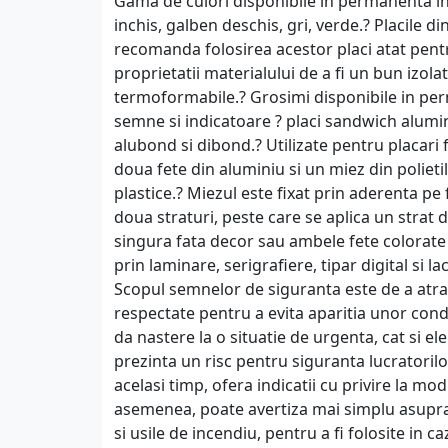
Gama de culori disponibile in permanenta in 
inchis, galben deschis, gri, verde.? Placile 
recomanda folosirea acestor placi atat pentru 
proprietatii materialului de a fi un bun izol
termoformabile.? Grosimi disponibile in pe
semne si indicatoare ? placi sandwich alum
alubond si dibond.? Utilizate pentru placari f
doua fete din aluminiu si un miez din polieti
plastice.? Miezul este fixat prin aderenta pe 
doua straturi, peste care se aplica un strat
singura fata decor sau ambele fete colorate 
prin laminare, serigrafiere, tipar digital si l
Scopul semnelor de siguranta este de a atrage
respectate pentru a evita aparitia unor con
da nastere la o situatie de urgenta, cat si 
prezinta un risc pentru siguranta lucratorilo
acelasi timp, ofera indicatii cu privire la mo
asemenea, poate avertiza mai simplu asupra
si usile de incendiu, pentru a fi folosite in 