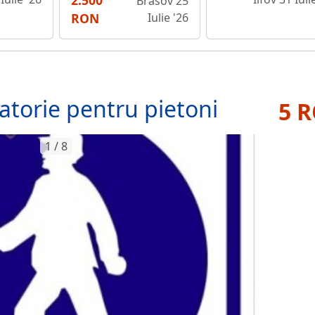
2.500
Brasov 25
RON
Iulie '26
gatorie pentru pietoni
5 
1 / 8