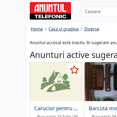
Home
Casa si gradina
Diverse
Anuntul accesat este inactiv. Iti sugeram an
Anunturi active suger
Carucior pentru invalizi
Bucuresti 24 Iulie '26
Bucuresti 28 