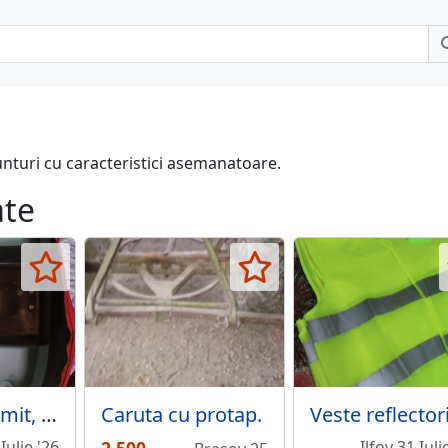
unturi cu caracteristici asemanatoare.
ate
Barcuta momit, plantat
Caruta cu protap.
Iulie '26
Ilfov 31 Iuli