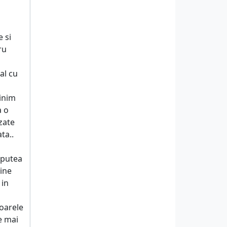
e si
ru
al cu
minim
a o
zate
ta..
 putea
sine
 in
oarele
e mai