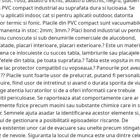
stoc: rosu, albastru inchis, albastru deschis, negru, galben
din PVC compact industrial au suprafata dura si lucioasa. Se
aplicatii indoor, cat si pentru aplicatii outdoor, datorita
ator termic si fonic. Placile din PVC compact sunt vacuumabil
rmanenta in stoc: 2mm; 3mm.? Placi bond industrial uv pent
iniu cunoscute si sub denumirile comerciale de alucobond,
atade, placari interioare, placari exterioare.? Este un materi
lena ce inlocuieste cu succes tabla, lambriurile sau placajele
fetele din tabla, pe toata suprafata.? Tabla este vopsita in 
 de lac protector compatibil cu vopseaua.? Panourile pot ave
?? Placile sunt foarte usor de prelucrat, putand fi personali
acuire, fiind usor de intretinut si avand o durata sporita de via
 atentia lucratorilor si de a oferi informatii care trebuie
ditii periculoase. Se raporteaza atat comportamente care ar
elemente fizice precum masini sau substante chimice care in 
r. Semnele ajuta asadar la identificarea acestor elemente si,
dul de gestionare a posibilitatii episoadelor riscante. De
 existentei unor cai de evacuare sau unelte precum stingat
caz de nevoie. Siguranta la locul de munca este una dintre cel