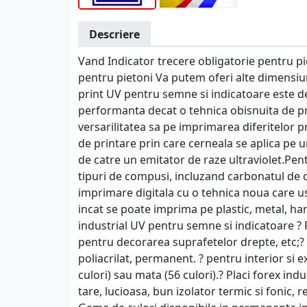
Descriere
Vand Indicator trecere obligatorie pentru pie
pentru pietoni Va putem oferi alte dimensiu
print UV pentru semne si indicatoare este d
performanta decat o tehnica obisnuita de prin
versarilitatea sa pe imprimarea diferitelor 
de printare prin care cerneala se aplica pe 
de catre un emitator de raze ultraviolet.Pen
tipuri de compusi, incluzand carbonatul de c
imprimare digitala cu o tehnica noua care us
incat se poate imprima pe plastic, metal, hart
industrial UV pentru semne si indicatoare ? Fo
pentru decorarea suprafetelor drepte, etc;?
poliacrilat, permanent. ? pentru interior si ex
culori) sau mata (56 culori).? Placi forex in
tare, lucioasa, bun izolator termic si fonic, r