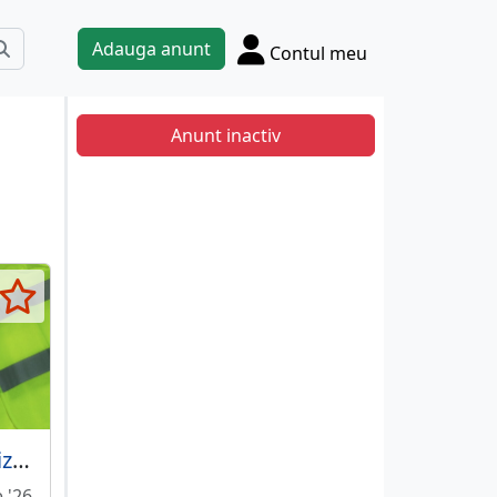
Adauga anunt
Contul meu
Anunt inactiv
Veste reflectorizante simple sau personalizate
e '26