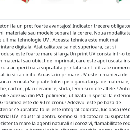
toni la un pret foarte avantajos! Indicator trecere obligato
ni, materiale sau modele separat la cerere. Noua modalitat
e ultima tehnologie UV . Aceasta tehnica este mult mai
tare digitala. Atat calitatea sa net superioara, cat si
produse este foarte mare si largaUn print UV consta intr-o t
un material sau obiect de imprimat, care este apoi uscata in
tru a acoperi toata suprafata printata sunt utilizate numer
alciu si caolinitul.Aceasta imprimare UV este o maniera de
uca cerneala.Se poate folosi pe o gama larga de materiale, 
ie, carton, placi ceramice, sticla, lemn si multe altele.? Aut
lie adeziva din PVC polimeric, utilizata in special la exterior
 Grosimea este de 90 microni.? Adezivul este pe baza de
terior.? Suprafata foliei este integral colorata, lucioasa (59 
dustrial UV industrial pentru semne si indicatoare cu suprafa
ezistenta mare la agenti naturali si corozivi, flamabilitate re