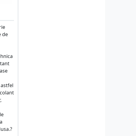
rie
e de
ehnica
stant
oase
astfel
ocolant
,
de
ta
dusa.?