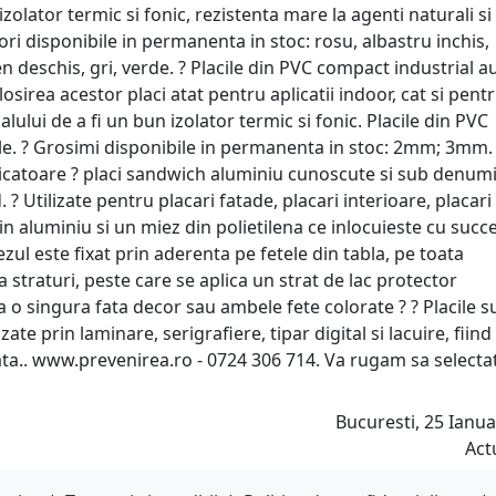
zolator termic si fonic, rezistenta mare la agenti naturali si
ori disponibile in permanenta in stoc: rosu, albastru inchis,
n deschis, gri, verde. ? Placile din PVC compact industrial a
sirea acestor placi atat pentru aplicatii indoor, cat si pent
alului de a fi un bun izolator termic si fonic. Placile din PVC
. ? Grosimi disponibile in permanenta in stoc: 2mm; 3mm.
dicatoare ? placi sandwich aluminiu cunoscute si sub denumi
 Utilizate pentru placari fatade, placari interioare, placari
in aluminiu si un miez din polietilena ce inlocuieste cu succ
ezul este fixat prin aderenta pe fetele din tabla, pe toata
 straturi, peste care se aplica un strat de lac protector
 o singura fata decor sau ambele fete colorate ? ? Placile s
te prin laminare, serigrafiere, tipar digital si lacuire, fiind
iata.. www.prevenirea.ro - 0724 306 714. Va rugam sa selectat
Bucuresti, 25 Ianua
Act