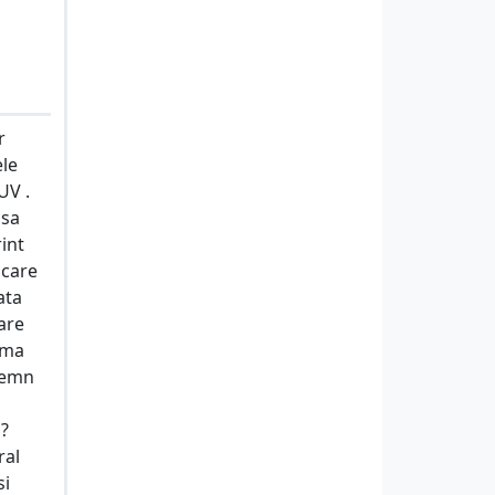
r
ele
UV .
 sa
int
 care
ata
are
ama
 lemn
 ?
ral
si