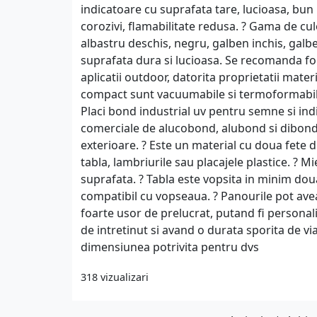
indicatoare cu suprafata tare, lucioasa, bun i
corozivi, flamabilitate redusa. ? Gama de cul
albastru deschis, negru, galben inchis, galbe
suprafata dura si lucioasa. Se recomanda folo
aplicatii outdoor, datorita proprietatii materi
compact sunt vacuumabile si termoformabile
Placi bond industrial uv pentru semne si in
comerciale de alucobond, alubond si dibond. ?
exterioare. ? Este un material cu doua fete d
tabla, lambriurile sau placajele plastice. ? Mi
suprafata. ? Tabla este vopsita in minim doua
compatibil cu vopseaua. ? Panourile pot avea
foarte usor de prelucrat, putand fi personaliza
de intretinut si avand o durata sporita de v
dimensiunea potrivita pentru dvs
318 vizualizari