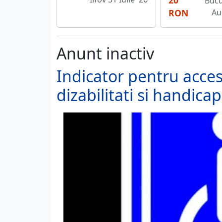
20
Bucu
RON
Au
Anunt inactiv
Indicator pentru acce
dizabilitati si handicap