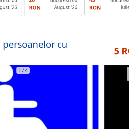
20
45
resti 06
Bucuresti 06
Bucurest
gust '26
RON
August '26
RON
Iuli
s persoanelor cu
5 
1 / 4