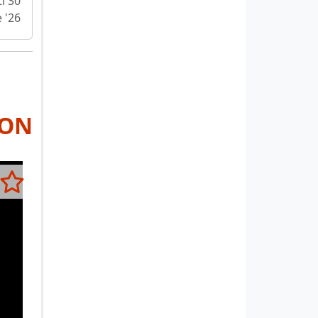
i 30
e '26
RON