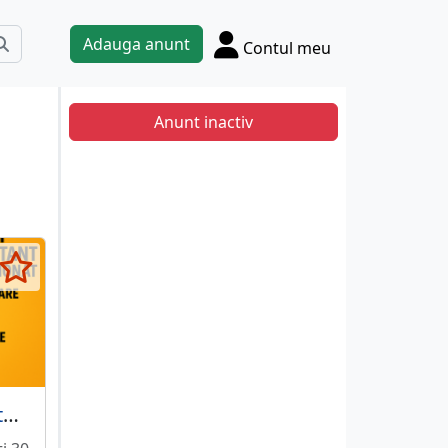
Adauga anunt
Contul meu
Anunt inactiv
Spray dezinfectare aer conditionat Frigostar XXL aroma citrice 750 ml