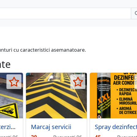
unturi cu caracteristici asemanatoare.
ate
Semn de interzicere Interzicerea admiterii persoanei neautorizate
Marcaj servicii