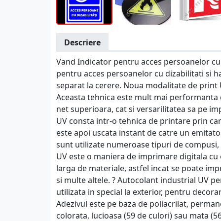
Descriere
Vand Indicator pentru acces persoanelor cu d
pentru acces persoanelor cu dizabilitati si
separat la cerere. Noua modalitate de print
Aceasta tehnica este mult mai performanta de
net superioara, cat si versarilitatea sa pe i
UV consta intr-o tehnica de printare prin ca
este apoi uscata instant de catre un emitato
sunt utilizate numeroase tipuri de compusi, 
UV este o maniera de imprimare digitala cu 
larga de materiale, astfel incat se poate impr
si multe altele. ? Autocolant industrial UV p
utilizata in special la exterior, pentru decor
Adezivul este pe baza de poliacrilat, permanen
colorata, lucioasa (59 de culori) sau mata (56