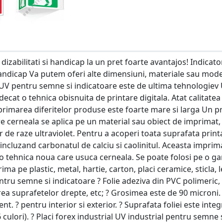
izabilitati si handicap la un pret foarte avantajos! Indicato
 handicap Va putem oferi alte dimensiuni, materiale sau mod
 UV pentru semne si indicatoare este de ultima tehnologiev 
cat o tehnica obisnuita de printare digitala. Atat calitatea
mprimarea diferitelor produse este foarte mare si larga Un pr
re cerneala se aplica pe un material sau obiect de imprimat,
r de raze ultraviolet. Pentru a acoperi toata suprafata print
incluzand carbonatul de calciu si caolinitul. Aceasta imprim
o tehnica noua care usuca cerneala. Se poate folosi pe o g
ima pe plastic, metal, hartie, carton, placi ceramice, sticla,
entru semne si indicatoare ? Folie adeziva din PVC polimeric,
area suprafetelor drepte, etc; ? Grosimea este de 90 microni.
t. ? pentru interior si exterior. ? Suprafata foliei este integ
 culori). ? Placi forex industrial UV industrial pentru semne 