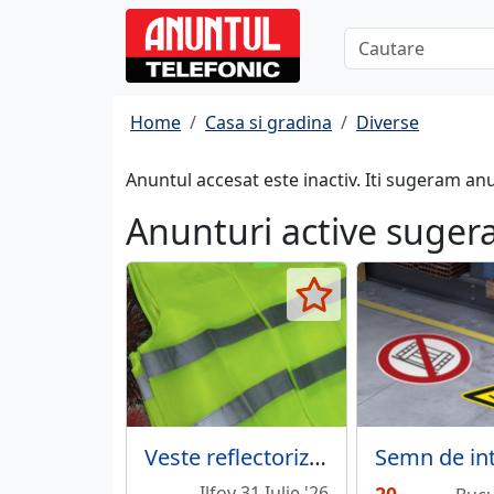
Home
Casa si gradina
Diverse
Anuntul accesat este inactiv. Iti sugeram an
Anunturi active suger
Veste reflectorizante simple sau personalizate
Ilfov 31 Iulie '26