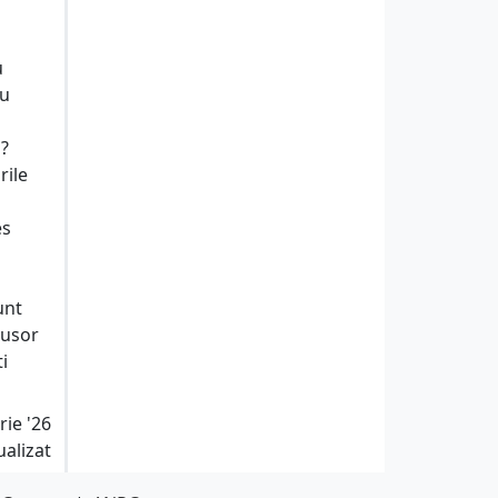
u
ru
 ?
rile
es
unt
 usor
i
rie '26
ualizat