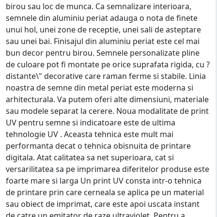
birou sau loc de munca. Ca semnalizare interioara,
semnele din aluminiu periat adauga o nota de finete
unui hol, unei zone de receptie, unei sali de asteptare
sau unei bai. Finisajul din aluminiu periat este cel mai
bun decor pentru birou. Semnele personalizate pline
de culoare pot fi montate pe orice suprafata rigida, cu ?
distante\" decorative care raman ferme si stabile. Linia
noastra de semne din metal periat este moderna si
arhitecturala. Va putem oferi alte dimensiuni, materiale
sau modele separat la cerere. Noua modalitate de print
UV pentru semne si indicatoare este de ultima
tehnologie UV . Aceasta tehnica este mult mai
performanta decat o tehnica obisnuita de printare
digitala. Atat calitatea sa net superioara, cat si
versarilitatea sa pe imprimarea diferitelor produse este
foarte mare si larga Un print UV consta intr-o tehnica
de printare prin care cerneala se aplica pe un material
sau obiect de imprimat, care este apoi uscata instant
de catre un emitator de raze ultraviolet. Pentru a