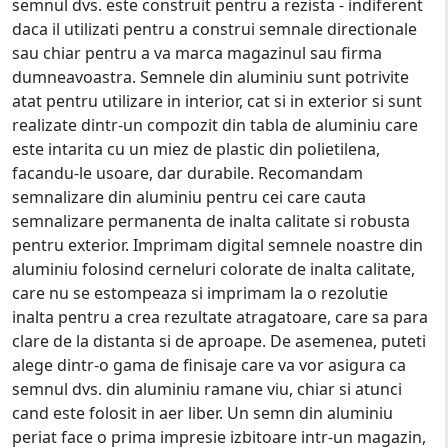
semnul dvs. este construit pentru a rezista - indiferent
daca il utilizati pentru a construi semnale directionale
sau chiar pentru a va marca magazinul sau firma
dumneavoastra. Semnele din aluminiu sunt potrivite
atat pentru utilizare in interior, cat si in exterior si sunt
realizate dintr-un compozit din tabla de aluminiu care
este intarita cu un miez de plastic din polietilena,
facandu-le usoare, dar durabile. Recomandam
semnalizare din aluminiu pentru cei care cauta
semnalizare permanenta de inalta calitate si robusta
pentru exterior. Imprimam digital semnele noastre din
aluminiu folosind cerneluri colorate de inalta calitate,
care nu se estompeaza si imprimam la o rezolutie
inalta pentru a crea rezultate atragatoare, care sa para
clare de la distanta si de aproape. De asemenea, puteti
alege dintr-o gama de finisaje care va vor asigura ca
semnul dvs. din aluminiu ramane viu, chiar si atunci
cand este folosit in aer liber. Un semn din aluminiu
periat face o prima impresie izbitoare intr-un magazin,