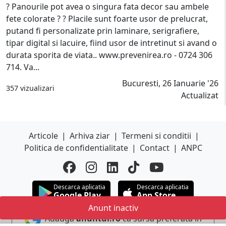
? Panourile pot avea o singura fata decor sau ambele
fete colorate ? ? Placile sunt foarte usor de prelucrat,
putand fi personalizate prin laminare, serigrafiere,
tipar digital si lacuire, fiind usor de intretinut si avand o
durata sporita de viata.. www.prevenirea.ro - 0724 306
714. Va...
Bucuresti, 26 Ianuarie '26
357 vizualizari
Actualizat
Articole
|
Arhiva ziar
|
Termeni si conditii
|
Politica de confidentialitate
|
Contact
|
ANPC
Descarca aplicatia
Descarca aplicatia
Google Play
App Store
Anunt inactiv
Adauga
anuntul.ro
ca sursa preferata in