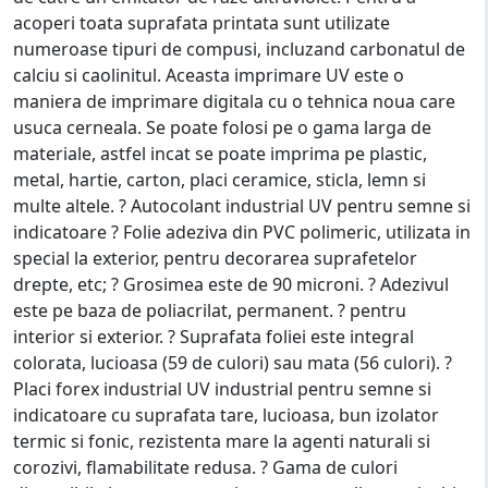
acoperi toata suprafata printata sunt utilizate
numeroase tipuri de compusi, incluzand carbonatul de
calciu si caolinitul. Aceasta imprimare UV este o
maniera de imprimare digitala cu o tehnica noua care
usuca cerneala. Se poate folosi pe o gama larga de
materiale, astfel incat se poate imprima pe plastic,
metal, hartie, carton, placi ceramice, sticla, lemn si
multe altele. ? Autocolant industrial UV pentru semne si
indicatoare ? Folie adeziva din PVC polimeric, utilizata in
special la exterior, pentru decorarea suprafetelor
drepte, etc; ? Grosimea este de 90 microni. ? Adezivul
este pe baza de poliacrilat, permanent. ? pentru
interior si exterior. ? Suprafata foliei este integral
colorata, lucioasa (59 de culori) sau mata (56 culori). ?
Placi forex industrial UV industrial pentru semne si
indicatoare cu suprafata tare, lucioasa, bun izolator
termic si fonic, rezistenta mare la agenti naturali si
corozivi, flamabilitate redusa. ? Gama de culori