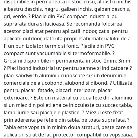
disponibile in permanenta in stoc: rosu, albastru inchis,
albastru deschis, negru, galben inchis, galben deschis,
gri, verde. ? Placile din PVC compact industrial au
suprafata dura si lucioasa. Se recomanda folosirea
acestor placi atat pentru aplicatii indoor, cat si pentru
aplicatii outdoor, datorita proprietatii materialului de a
fi un bun izolator termic si fonic. Placile din PVC
compact sunt vacuumabile si termoformabile. ?
Grosimi disponibile in permanenta in stoc: 2mm; 3mm.
? Placi bond industrial uv pentru semne si indicatoare ?
placi sandwich aluminiu cunoscute si sub denumirile
comerciale de alucobond, alubond si dibond. ? Utilizate
pentru placari fatade, placari interioare, placari
exterioare. ? Este un material cu doua fete din aluminiu
si un miez din polietilena ce inlocuieste cu succes tabla,
lambriurile sau placajele plastice. ? Miezul este fixat
prin aderenta pe fetele din tabla, pe toata suprafata. ?
Tabla este vopsita in minim doua straturi, peste care se
aplica un strat de lac protector compatibil cu vopseaua.